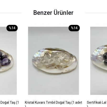
Benzer Ürünler
%14
%14
l Doğal Taş (1
Kristal Kuvars Tımbıl Doğal Taş (1 adet
Sertifikalı La
)
)