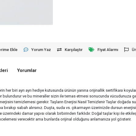
erime Ekle
Yorum Yaz
Karşılaştır
Fiyat Alarmı
Ür
leri
Yorumlar
erin her biri ayrı ayrı hediye kutusunda ürünün yanına orijinallik sertifikası koyu
aller bulundurur ve bu mineraller sizin ile temas etmesi sonucunda vücudunuza ge
enerjisini temizlemesi gerekir. Taşların Enerjisi Nasıl Temizlenir Taşlar doğad
 bırakıp sabah alırsınız. Duşta, suda vs. çıkarmayın üzerinizde dursun enerjisin
e üzerindeki damar yapısı olarak birbirinden farklıdır. Doğal taşlar kişi ile etk
r incelemesi verecektir ama bunlarda orijinal olduğunu anlamanıza yol gösterir.