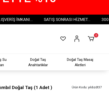
Ş İMKANI...
SATIŞ SONRASI HİZMET...
300 TL VE
0
ş Su
Doğal Taş
Doğal Taş Masaj
arı
Anahtarlıklar
Aletleri
Tımbıl Doğal Taş (1 Adet )
Ürün Kodu:
yıldızdt37