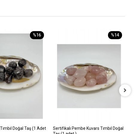
%16
%14
S
A
1
l Tımbıl Doğal Taş (1 Adet
Sertifikalı Pembe Kuvars Tımbıl Doğal
Taş (1 adet )