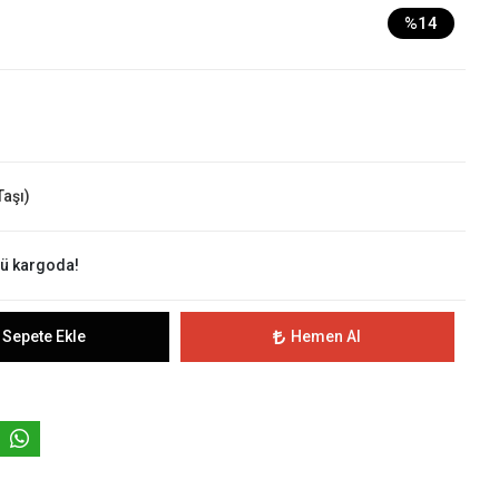
%14
Taşı)
nü kargoda!
Sepete Ekle
Hemen Al