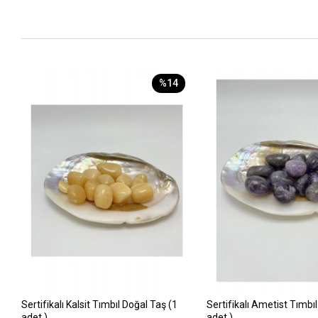
%14
Sertifikalı Kalsit Tımbıl Doğal Taş (1
Sertifikalı Ametist Tımbı
adet )
adet )