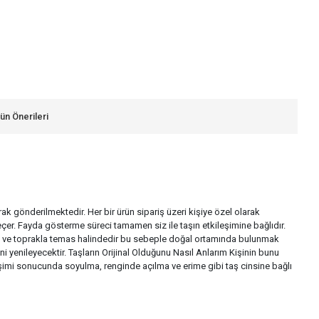
ün Önerileri
larak gönderilmektedir. Her bir ürün sipariş üzeri kişiye özel olarak
çer. Fayda gösterme süreci tamamen siz ile taşın etkileşimine bağlıdır.
a su ve toprakla temas halindedir bu sebeple doğal ortamında bulunmak
i yenileyecektir. Taşların Orijinal Olduğunu Nasıl Anlarım Kişinin bunu
ileşimi sonucunda soyulma, renginde açılma ve erime gibi taş cinsine bağlı