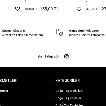
155,00 TL
27
180,00 TL
320,00 TL
Güvenli Alışveriş
Geniş Ürün Yelpazesi
Güvenli ve kolay ödeme sistemi
Binlerce ürün ve kampanya
Bizi Takip Edin
İZMETLERİ
KATEGORİLER
orular
Doğal Taş Bileklikler
Doğal Taş Kolyeler
eri
Doğal Taş Tesbihler