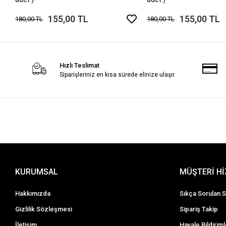
155,00 TL
155,00 TL
180,00 TL
180,00 TL
Hızlı Teslimat
Siparişleriniz en kısa sürede elinize ulaşır.
KURUMSAL
MÜŞTERİ H
Hakkımızda
Sıkça Sorulan S
Gizlilik Sözleşmesi
Sipariş Takip
İletişim
Havale Bildiriml