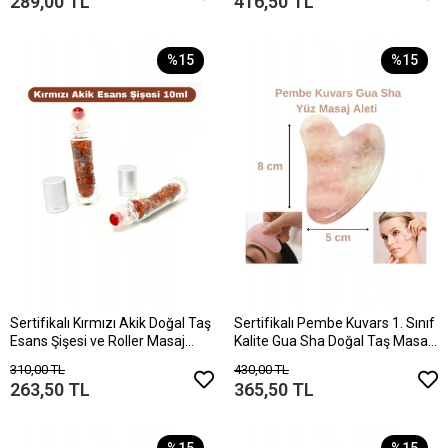
289,00 TL
416,50 TL
%15
%15
Sertifikalı Kırmızı Akik Doğal Taş
Sertifikalı Pembe Kuvars 1. Sınıf
Esans Şişesi ve Roller Masaj
Kalite Gua Sha Doğal Taş Masaj
Aleti 10ml
Aleti
310,00 TL
430,00 TL
263,50 TL
365,50 TL