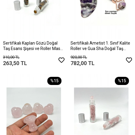
Sertifikalı Kaplan Gözü Doğal
Sertifikalı Ametist 1. Sınıf Kalite
Taş Esans Şişesi ve Roller Masaj
Roller ve Gua Sha Doğal Taş
Aleti 10ml
Masaj Aleti Takım
310,00 TL
920,00 TL
263,50 TL
782,00 TL
%15
%15