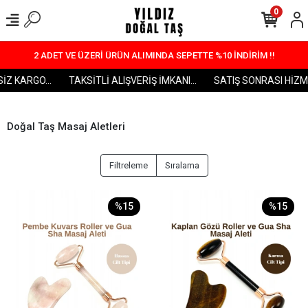
0
2 ADET VE ÜZERİ ÜRÜN ALIMINDA SEPETTE %10 İNDİRİM !!
 KARGO...
TAKSİTLİ ALIŞVERİŞ İMKANI...
SATIŞ SONRASI HİZMET.
Doğal Taş Masaj Aletleri
Filtreleme
Sıralama
%15
%15