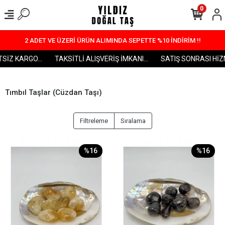
0
2 ADET VE ÜZERİ ÜRÜN ALIMINDA SEPETTE %10 İNDİRİM !!
İZ KARGO...
TAKSİTLİ ALIŞVERİŞ İMKANI...
SATIŞ SONRASI HİZME
Tımbıl Taşlar (Cüzdan Taşı)
Filtreleme
Sıralama
%16
%16