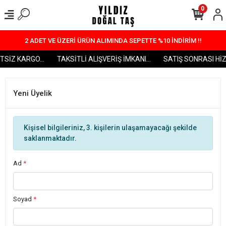
0
2 ADET VE ÜZERİ ÜRÜN ALIMINDA SEPETTE %10 İNDİRİM !!
SİZ KARGO...
TAKSİTLİ ALIŞVERİŞ İMKANI...
SATIŞ SONRASI HİZM
Yeni Üyelik
Kişisel bilgileriniz, 3. kişilerin ulaşamayacağı şekilde
saklanmaktadır.
Ad
*
Soyad
*