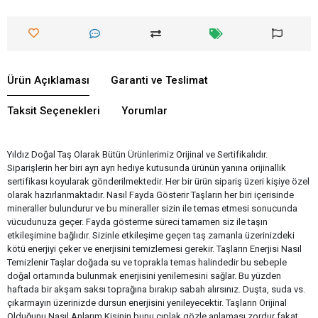
Ürün Açıklaması
Garanti ve Teslimat
Taksit Seçenekleri
Yorumlar
Yıldız Doğal Taş Olarak Bütün Ürünlerimiz Orijinal ve Sertifikalıdır.
Siparişlerin her biri ayrı ayrı hediye kutusunda ürünün yanına orijinallik
sertifikası koyularak gönderilmektedir. Her bir ürün sipariş üzeri kişiye özel
olarak hazırlanmaktadır. Nasıl Fayda Gösterir Taşların her biri içerisinde
mineraller bulundurur ve bu mineraller sizin ile temas etmesi sonucunda
vücudunuza geçer. Fayda gösterme süreci tamamen siz ile taşın
etkileşimine bağlıdır. Sizinle etkileşime geçen taş zamanla üzerinizdeki
kötü enerjiyi çeker ve enerjisini temizlemesi gerekir. Taşların Enerjisi Nasıl
Temizlenir Taşlar doğada su ve toprakla temas halindedir bu sebeple
doğal ortamında bulunmak enerjisini yenilemesini sağlar. Bu yüzden
haftada bir akşam saksı toprağına bırakıp sabah alırsınız. Duşta, suda vs.
çıkarmayın üzerinizde dursun enerjisini yenileyecektir. Taşların Orijinal
Olduğunu Nasıl Anlarım Kişinin bunu çıplak gözle anlaması zordur fakat