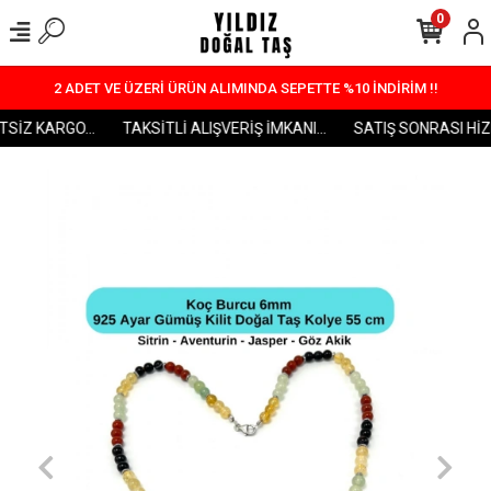
0
2 ADET VE ÜZERİ ÜRÜN ALIMINDA SEPETTE %10 İNDİRİM !!
SİZ KARGO...
TAKSİTLİ ALIŞVERİŞ İMKANI...
SATIŞ SONRASI HİZM