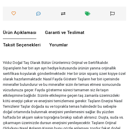
Ürün Açıklaması
Garanti ve Teslimat
Taksit Seçenekleri
Yorumlar
Yıldız Doğal Taş Olarak Bütün Ürünlerimiz Orijinal ve Sertifikalıdır.
Siparişlerin her biri ayrı ayrı hediye kutusunda ürünün yanına orijinallik
sertifikası koyularak gönderilmektedir. Her bir ürün sipariş üzeri kişiye özel
olarak hazırlanmaktadır. Nasıl Fayda Gösterir Taşların her biri içerisinde
mineraller bulundurur ve bu mineraller sizin ile temas etmesi sonucunda
vücudunuza geçer. Fayda gösterme süreci tamamen siz ile taşın
etkileşimine bağlıdır. Sizinle etkileşime geçen taş zamanla üzerinizdeki
kötü enerjiyi çeker ve enerjisini temizlemesi gerekir. Taşların Enerjisi Nasıl
Temizlenir Taşlar doğada su ve toprakla temas halindedir bu sebeple
doğal ortamında bulunmak enerjisini yenilemesini sağlar. Bu yüzden
haftada bir akşam saksı toprağına bırakıp sabah alırsınız. Duşta, suda vs.
çıkarmayın üzerinizde dursun enerjisini yenileyecektir. Taşların Orijinal
Olduğunu Nasıl Anlarım Kişinin bunu gözle anlaması zordur fakat doğal