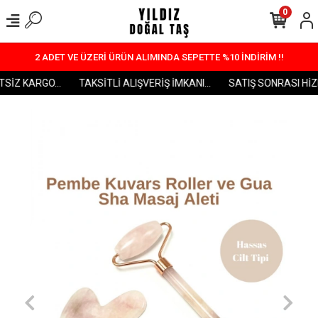
0
2 ADET VE ÜZERİ ÜRÜN ALIMINDA SEPETTE %10 İNDİRİM !!
SİZ KARGO...
TAKSİTLİ ALIŞVERİŞ İMKANI...
SATIŞ SONRASI HİZME