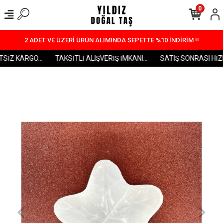
0
2 ADET VE ÜZERİ ÜRÜN ALIMINDA SEPETTE %10 İNDİRİM !!
SİZ KARGO...
TAKSİTLİ ALIŞVERİŞ İMKANI...
SATIŞ SONRASI HİZME