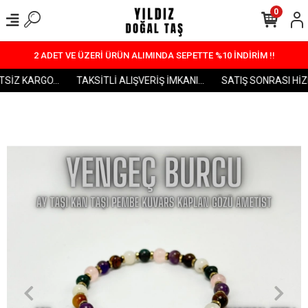
0
2 ADET VE ÜZERİ ÜRÜN ALIMINDA SEPETTE %10 İNDİRİM !!
İZ KARGO...
TAKSİTLİ ALIŞVERİŞ İMKANI...
SATIŞ SONRASI HİZME