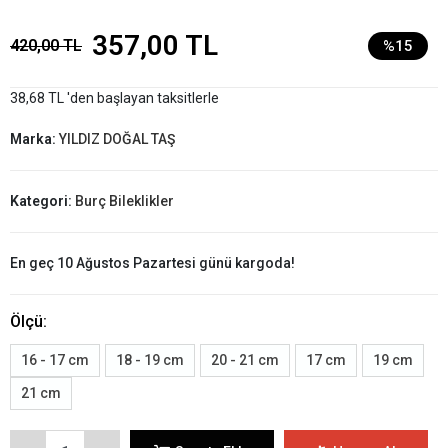
357,00 TL
420,00 TL
%15
38,68 TL 'den başlayan taksitlerle
Marka:
YILDIZ DOĞAL TAŞ
Kategori:
Burç Bileklikler
En geç 10 Ağustos Pazartesi günü kargoda!
Ölçü:
16 - 17 cm
18 - 19 cm
20 - 21 cm
17 cm
19 cm
21 cm