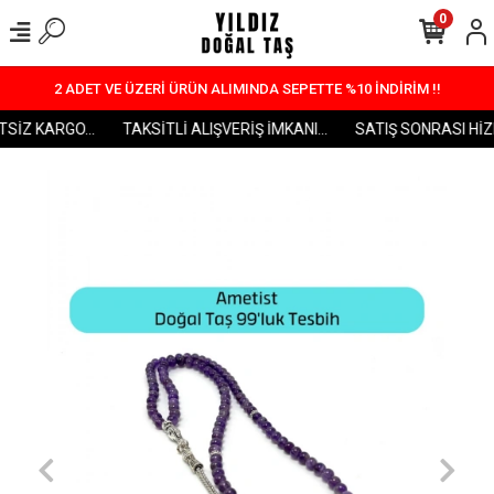
0
2 ADET VE ÜZERİ ÜRÜN ALIMINDA SEPETTE %10 İNDİRİM !!
SİZ KARGO...
TAKSİTLİ ALIŞVERİŞ İMKANI...
SATIŞ SONRASI HİZME