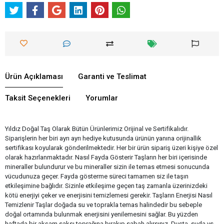
Ürün Açıklaması
Garanti ve Teslimat
Taksit Seçenekleri
Yorumlar
Yıldız Doğal Taş Olarak Bütün Ürünlerimiz Orijinal ve Sertifikalıdır.
Siparişlerin her biri ayrı ayrı hediye kutusunda ürünün yanına orijinallik
sertifikası koyularak gönderilmektedir. Her bir ürün sipariş üzeri kişiye özel
olarak hazırlanmaktadır. Nasıl Fayda Gösterir Taşların her biri içerisinde
mineraller bulundurur ve bu mineraller sizin ile temas etmesi sonucunda
vücudunuza geçer. Fayda gösterme süreci tamamen siz ile taşın
etkileşimine bağlıdır. Sizinle etkileşime geçen taş zamanla üzerinizdeki
kötü enerjiyi çeker ve enerjisini temizlemesi gerekir. Taşların Enerjisi Nasıl
Temizlenir Taşlar doğada su ve toprakla temas halindedir bu sebeple
doğal ortamında bulunmak enerjisini yenilemesini sağlar. Bu yüzden
haftada bir akşam saksı toprağına bırakıp sabah alırsınız. Duşta, suda vs.