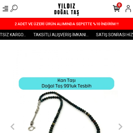
0
2 ADET VE ÜZERİ ÜRÜN ALIMINDA SEPETTE %10 İNDİRİM !!
SİZ KARGO...
TAKSİTLİ ALIŞVERİŞ İMKANI...
SATIŞ SONRASI HİZM