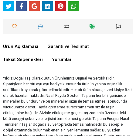
Ürün Açıklaması
Garanti ve Teslimat
Taksit Seçenekleri
Yorumlar
Yıldız Doğal Taş Olarak Bütün Ürünlerimiz Orijinal ve Sertifikalıdır.
Siparişlerin her biri ayrı ayrı hediye kutusunda ürünün yanına orijinallik
sertifikası koyularak gönderilmektedir. Her bir ürün sipariş üzeri kişiye özel
olarak hazırlanmaktadır. Nasıl Fayda Gösterir Taşların her biri içerisinde
mineraller bulundurur ve bu mineraller sizin ile temas etmesi sonucunda
vücudunuza geçer. Fayda gösterme süreci tamamen siz ile taşın
etkileşimine bağlıdır. Sizinle etkileşime geçen taş zamanla üzerinizdeki
kötü enerjiyi çeker ve enerjisini temizlemesi gerekir. Taşların Enerjisi Nasıl
Temizlenir Taşlar doğada su ve toprakla temas halindedir bu sebeple
doğal ortamında bulunmak enerjisini yenilemesini sağlar. Bu yüzden
haftada bir akşam saksı toprağına bırakıp sabah alırsınız. Duşta, suda vs.