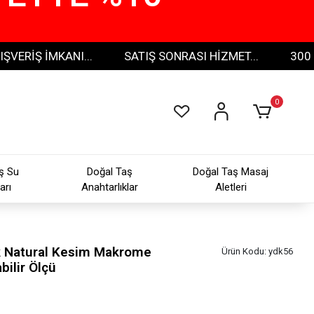
Ş İMKANI...
SATIŞ SONRASI HİZMET...
300 TL VE
0
ş Su
Doğal Taş
Doğal Taş Masaj
arı
Anahtarlıklar
Aletleri
ik Natural Kesim Makrome
Ürün Kodu:
ydk56
bilir Ölçü