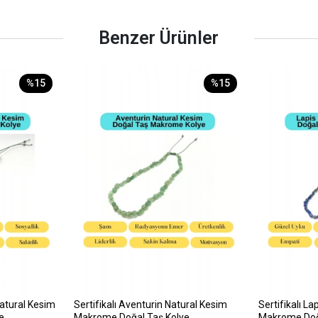
Benzer Ürünler
%15
%15
Natural Kesim
Sertifikalı Aventurin Natural Kesim
Sertifikalı L
e
Makrome Doğal Taş Kolye
Makrome Doğ