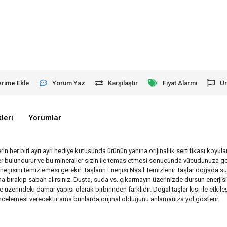
erime Ekle
Yorum Yaz
Karşılaştır
Fiyat Alarmı
Ür
leri
Yorumlar
erin her biri ayrı ayrı hediye kutusunda ürünün yanına orijinallik sertifikası koyu
aller bulundurur ve bu mineraller sizin ile temas etmesi sonucunda vücudunuza ge
enerjisini temizlemesi gerekir. Taşların Enerjisi Nasıl Temizlenir Taşlar doğad
 bırakıp sabah alırsınız. Duşta, suda vs. çıkarmayın üzerinizde dursun enerjisin
e üzerindeki damar yapısı olarak birbirinden farklıdır. Doğal taşlar kişi ile etk
r incelemesi verecektir ama bunlarda orijinal olduğunu anlamanıza yol gösterir.