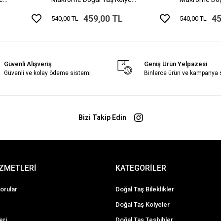
Ayarlanabilir Ölçü
Ayarlanabilir
459,00 TL
45
540,00 TL
540,00 TL
Güvenli Alışveriş
Geniş Ürün Yelpazesi
Güvenli ve kolay ödeme sistemi
Binlerce ürün ve kampanya
Bizi Takip Edin
İZMETLERİ
KATEGORİLER
orular
Doğal Taş Bileklikler
Doğal Taş Kolyeler
eri
Doğal Taş Tesbihler