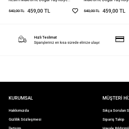
Ayarlanabilir Ölçü
Ayarlanabilir Ölçü
459,00 TL
459,00 TL
540,00 TL
540,00 TL
Hızlı Teslimat
Siparişleriniz en kısa sürede elinize ulaşır.
KURUMSAL
MÜŞTERİ H
Hakkımızda
Sıkça Sorulan S
Gizlilik Sözleşmesi
Sipariş Takip
İletişim
Havale Bildiriml