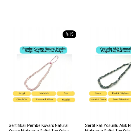
%15
Sertifikalı Pembe Kuvars Natural
Sertifikalı Yosunlu Akik 
Kesim Makrome Doğal Taş Kolye
Makrome Doğal Taş Koly