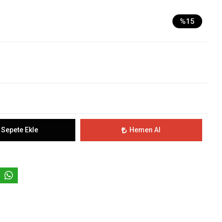
%15
Sepete Ekle
Hemen Al