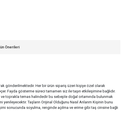
ün Önerileri
larak gönderilmektedir. Her bir ürün sipariş üzeri kişiye özel olarak
çer. Fayda gösterme süreci tamamen siz ile taşın etkileşimine bağlıdır.
a su ve toprakla temas halindedir bu sebeple doğal ortamında bulunmak
i yenileyecektir. Taşların Orijinal Olduğunu Nasıl Anlarım Kişinin bunu
ileşimi sonucunda soyulma, renginde açılma ve erime gibi taş cinsine bağlı