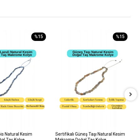
%15
%15
S
M
A
5
apis Natural Kesim
Sertifikalı Güneş Taşı Natural Kesim
al Taş Kolye
Makrome Doğal Taş Kolye