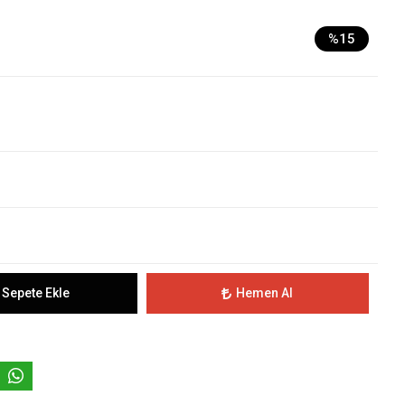
%15
Sepete Ekle
Hemen Al