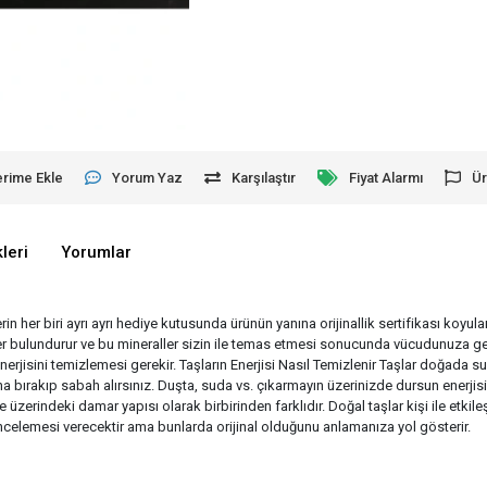
erime Ekle
Yorum Yaz
Karşılaştır
Fiyat Alarmı
Ür
leri
Yorumlar
erin her biri ayrı ayrı hediye kutusunda ürünün yanına orijinallik sertifikası koyu
aller bulundurur ve bu mineraller sizin ile temas etmesi sonucunda vücudunuza ge
enerjisini temizlemesi gerekir. Taşların Enerjisi Nasıl Temizlenir Taşlar doğad
 bırakıp sabah alırsınız. Duşta, suda vs. çıkarmayın üzerinizde dursun enerjisin
e üzerindeki damar yapısı olarak birbirinden farklıdır. Doğal taşlar kişi ile etk
r incelemesi verecektir ama bunlarda orijinal olduğunu anlamanıza yol gösterir.