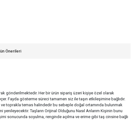
ün Önerileri
larak gönderilmektedir. Her bir ürün sipariş üzeri kişiye özel olarak
çer. Fayda gösterme süreci tamamen siz ile taşın etkileşimine bağlıdır.
a su ve toprakla temas halindedir bu sebeple doğal ortamında bulunmak
i yenileyecektir. Taşların Orijinal Olduğunu Nasıl Anlarım Kişinin bunu
ileşimi sonucunda soyulma, renginde açılma ve erime gibi taş cinsine bağlı