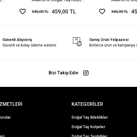
Ayarlanabilir Ölçü
Ayarlanabilir
459,00 TL
45
540,00 TL
540,00 TL
Güvenli Alışveriş
Geniş Ürün Yelpazesi
Güvenli ve kolay ödeme sistemi
Binlerce ürün ve kampanya
Bizi Takip Edin
İZMETLERİ
KATEGORİLER
orular
Doğal Taş Bileklikler
Doğal Taş Kolyeler
eri
Doğal Taş Tesbihler