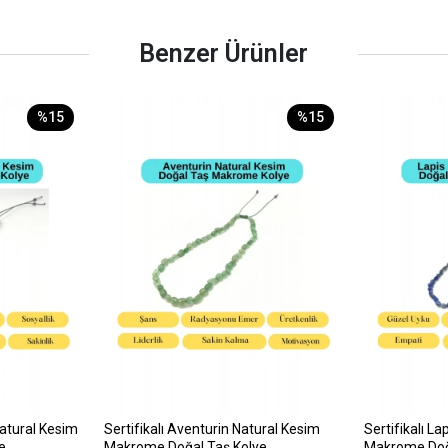
Benzer Ürünler
%15
%15
Natural Kesim
Sertifikalı Aventurin Natural Kesim
Sertifikalı L
e
Makrome Doğal Taş Kolye
Makrome Doğ