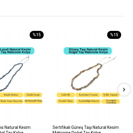
%15
%15
S
M
A
5
apis Natural Kesim
Sertifikalı Güneş Taşı Natural Kesim
al Taş Kolye
Makrome Doğal Taş Kolye