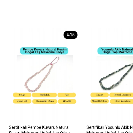
%15
Sertifikalı Pembe Kuvars Natural
Sertifikalı Yosunlu Akik 
Kesim Makrome Doğal Taş Kolye
Makrome Doğal Taş Koly