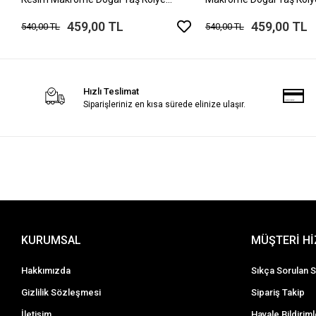
Ayarlanabilir Ölçü
Ayarlanabilir Ölçü
459,00 TL
459,00 TL
540,00 TL
540,00 TL
Hızlı Teslimat
Siparişleriniz en kısa sürede elinize ulaşır.
KURUMSAL
MÜŞTERİ H
Hakkımızda
Sıkça Sorulan S
Gizlilik Sözleşmesi
Sipariş Takip
İletişim
Havale Bildiriml