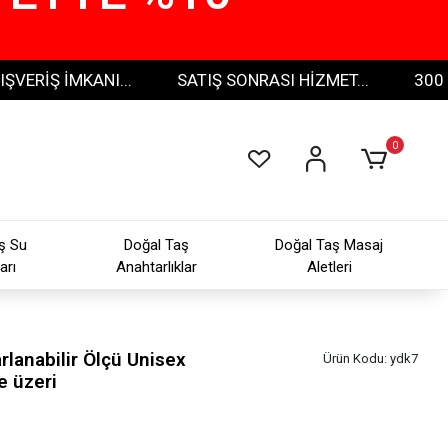
Ş İMKANI...
SATIŞ SONRASI HİZMET...
300 TL VE
0
ş Su
Doğal Taş
Doğal Taş Masaj
arı
Anahtarlıklar
Aletleri
lanabilir Ölçü Unisex
Ürün Kodu:
ydk7
e üzeri