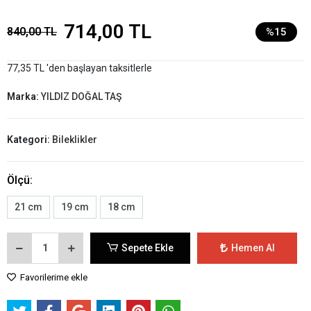
714,00 TL
840,00 TL
%15
77,35 TL 'den başlayan taksitlerle
Marka:
YILDIZ DOĞAL TAŞ
Kategori:
Bileklikler
Ölçü:
21 cm
19 cm
18 cm
Sepete Ekle
Hemen Al
Favorilerime ekle