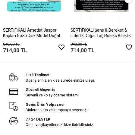
SERTİFİKALI Ametist Jasper
SERTİFİKALI Şans & Bereket &
Kaplan Gözü Disk Model Doğal
Liderlik Doğal Taş Roleks Bileklik
Taş Bileklik Mıknatıslı Kilit
840,00 TL
840,00 TL
714,00 TL
714,00 TL
Hızlı Teslimat
Siparişleriniz en kısa sürede elinize ulaşır.
Güvenli Alışveriş
Güvenli ve kolay ödeme sistemi
Geniş Ürün Yelpazesi
Binlerce ürün ve kampanya seçeneği
7 / 24 DESTEK
Öneri ve şikayetlerinizi bize iletebilirsiniz.