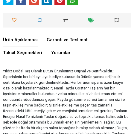
Ürün Açıklaması
Garanti ve Teslimat
Taksit Seçenekleri
Yorumlar
Yıldız Doğal Taş Olarak Bütün Ürünlerimiz Orijinal ve Sertifikalıdır.;
Siparişlerin her biri ayrı ayrı hediye kutusunda ürünün yanına orijinallik
sertifikası koyularak gönderilmektedir.; Her bir ürün sipariş üzeri kişiye
özel olarak hazırlanmaktadır.; Nasıl Fayda Gösterir Taşların her biri
içerisinde mineraller bulundurur ve bu mineraller sizin ile temas etmesi
sonucunda vücudunuza geçer.; Fayda gösterme süreci tamamen siz ile
taşın etkileşimine bağlıdır.; Sizinle etkileşime geçen taş zamanla
üzerinizdeki kötü enerjiyi çeker ve enerjisini temizlemesi gerekir.; Taşların
Enerjisi Nasıl Temizlenir Taşlar doğada su ve toprakla temas halindedir bu
sebeple doğal ortamında bulunmak enerjisini yenilemesini sağlar.; Bu
yüzden haftada bir akşam saksı toprağına bırakıp sabah alırsınız.; Duşta,
suda vs.; çıkarmayın üzerinizde dursun enerjisini yenileyecektir.; Taşların