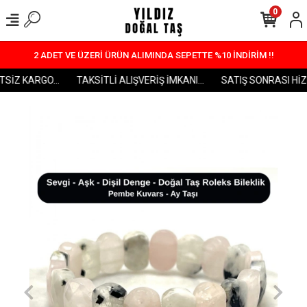
0
2 ADET VE ÜZERİ ÜRÜN ALIMINDA SEPETTE %10 İNDİRİM !!
İZ KARGO...
TAKSİTLİ ALIŞVERİŞ İMKANI...
SATIŞ SONRASI HİZME