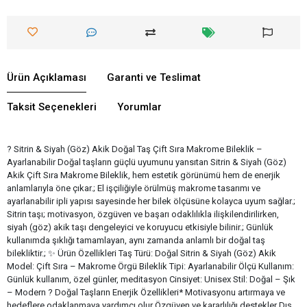
Ürün Açıklaması
Garanti ve Teslimat
Taksit Seçenekleri
Yorumlar
? Sitrin & Siyah (Göz) Akik Doğal Taş Çift Sıra Makrome Bileklik –
Ayarlanabilir Doğal taşların güçlü uyumunu yansıtan Sitrin & Siyah (Göz)
Akik Çift Sıra Makrome Bileklik, hem estetik görünümü hem de enerjik
anlamlarıyla öne çıkar.; El işçiliğiyle örülmüş makrome tasarımı ve
ayarlanabilir ipli yapısı sayesinde her bilek ölçüsüne kolayca uyum sağlar.;
Sitrin taşı; motivasyon, özgüven ve başarı odaklılıkla ilişkilendirilirken,
siyah (göz) akik taşı dengeleyici ve koruyucu etkisiyle bilinir.; Günlük
kullanımda şıklığı tamamlayan, aynı zamanda anlamlı bir doğal taş
bilekliktir.; ✨ Ürün Özellikleri Taş Türü: Doğal Sitrin & Siyah (Göz) Akik
Model: Çift Sıra – Makrome Örgü Bileklik Tipi: Ayarlanabilir Ölçü Kullanım:
Günlük kullanım, özel günler, meditasyon Cinsiyet: Unisex Stil: Doğal – Şık
– Modern ? Doğal Taşların Enerjik Özellikleri* Motivasyonu artırmaya ve
hedeflere odaklanmaya yardımcı olur Özgüven ve kararlılığı destekler Dış