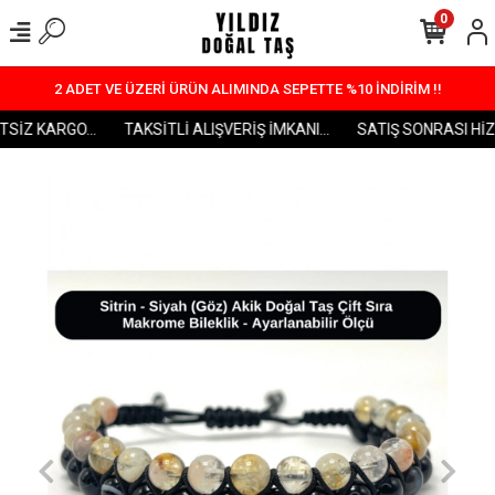
0
2 ADET VE ÜZERİ ÜRÜN ALIMINDA SEPETTE %10 İNDİRİM !!
SİZ KARGO...
TAKSİTLİ ALIŞVERİŞ İMKANI...
SATIŞ SONRASI HİZME