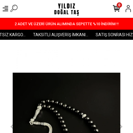
0
2 ADET VE ÜZERİ ÜRÜN ALIMINDA SEPETTE %10 İNDİRİM !!
SİZ KARGO...
TAKSİTLİ ALIŞVERİŞ İMKANI...
SATIŞ SONRASI HİZME