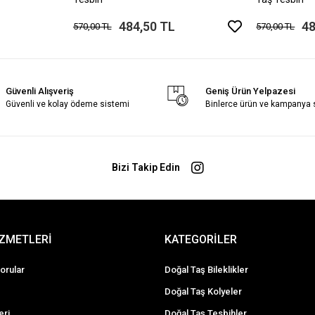
484,50 TL
48
570,00 TL
570,00 TL
Güvenli Alışveriş
Geniş Ürün Yelpazesi
Güvenli ve kolay ödeme sistemi
Binlerce ürün ve kampanya
Bizi Takip Edin
İZMETLERİ
KATEGORİLER
orular
Doğal Taş Bileklikler
Doğal Taş Kolyeler
eri
Doğal Taş Tesbihler