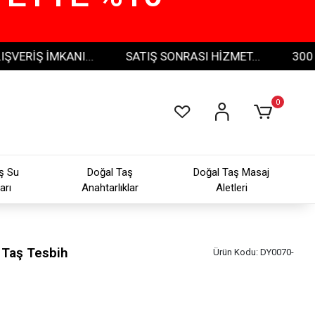
 İMKANI...
SATIŞ SONRASI HİZMET...
300 TL VE 
0
ş Su
Doğal Taş
Doğal Taş Masaj
arı
Anahtarlıklar
Aletleri
Taş Tesbih
Ürün Kodu:
DY0070-