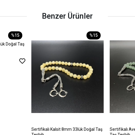
Benzer Ürünler
%15
%15
lük Doğal Taş
Sertifikalı Kalsit 8mm 33lük Doğal Taş
Sertifikalı A
Tesbih
Taş Tesbih