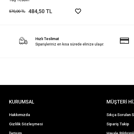
484,50 TL
570,00 TL
Hızlı Teslimat
Siparişleriniz en kısa sürede elinize ulaşır.
KURUMSAL
MÜŞTERİ H
Hakkımızda
Sıkça Sorulan S
Gizlilik Sözleşmesi
Sipariş Takip
İletişim
Havale Bildiriml