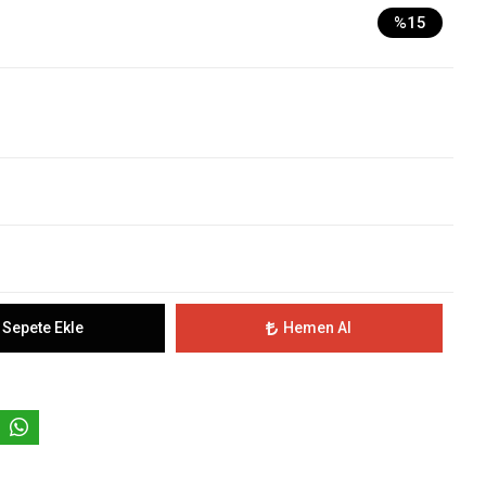
%15
Sepete Ekle
Hemen Al