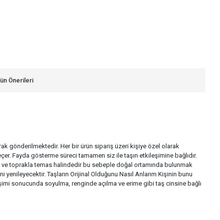
ün Önerileri
larak gönderilmektedir. Her bir ürün sipariş üzeri kişiye özel olarak
çer. Fayda gösterme süreci tamamen siz ile taşın etkileşimine bağlıdır.
a su ve toprakla temas halindedir bu sebeple doğal ortamında bulunmak
i yenileyecektir. Taşların Orijinal Olduğunu Nasıl Anlarım Kişinin bunu
ileşimi sonucunda soyulma, renginde açılma ve erime gibi taş cinsine bağlı