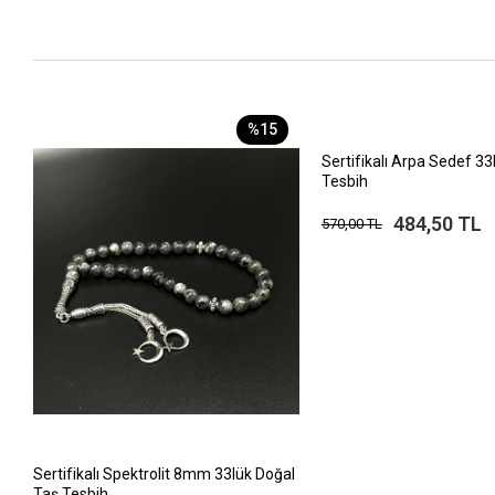
%15
Sertifikalı Arpa Sedef 33
Tesbih
484,50 TL
570,00 TL
Sertifikalı Spektrolit 8mm 33lük Doğal
Taş Tesbih