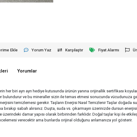
erime Ekle
Yorum Yaz
Karşılaştır
Fiyat Alarmı
Ür
leri
Yorumlar
erin her biri ayrı ayrı hediye kutusunda ürünün yanına orijinallik sertifikası koyu
aller bulundurur ve bu mineraller sizin ile temas etmesi sonucunda vücudunuza ge
enerjisini temizlemesi gerekir. Taşların Enerjisi Nasıl Temizlenir Taşlar doğad
 bırakıp sabah alırsınız. Duşta, suda vs. çıkarmayın üzerinizde dursun enerjisin
e üzerindeki damar yapısı olarak birbirinden farklıdır. Doğal taşlar kişi ile etk
r incelemesi verecektir ama bunlarda orijinal olduğunu anlamanıza yol gösterir.