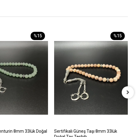
%15
%15
S
D
8
venturin 8mm 33lük Doğal
Sertifikalı Güneş Taşı 8mm 33lük
Doğal Taş Tesbih