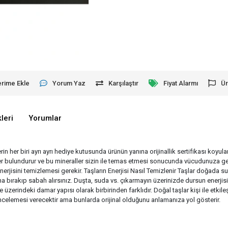
erime Ekle
Yorum Yaz
Karşılaştır
Fiyat Alarmı
Ür
leri
Yorumlar
erin her biri ayrı ayrı hediye kutusunda ürünün yanına orijinallik sertifikası koyu
aller bulundurur ve bu mineraller sizin ile temas etmesi sonucunda vücudunuza ge
enerjisini temizlemesi gerekir. Taşların Enerjisi Nasıl Temizlenir Taşlar doğad
 bırakıp sabah alırsınız. Duşta, suda vs. çıkarmayın üzerinizde dursun enerjisin
e üzerindeki damar yapısı olarak birbirinden farklıdır. Doğal taşlar kişi ile etk
r incelemesi verecektir ama bunlarda orijinal olduğunu anlamanıza yol gösterir.