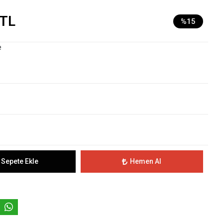
 TL
%15
e
Sepete Ekle
Hemen Al