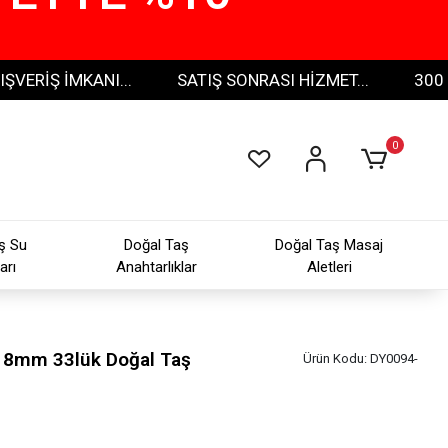
Ş İMKANI...
SATIŞ SONRASI HİZMET...
300 TL VE
0
ş Su
Doğal Taş
Doğal Taş Masaj
arı
Anahtarlıklar
Aletleri
) 8mm 33lük Doğal Taş
Ürün Kodu:
DY0094-