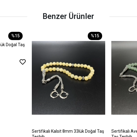
Benzer Ürünler
%15
%15
lük Doğal Taş
Sertifikalı Kalsit 8mm 33lük Doğal Taş
Sertifikalı A
Tesbih
Taş Tesbih