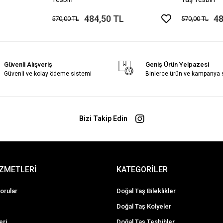
484,50 TL
48
570,00 TL
570,00 TL
Güvenli Alışveriş
Geniş Ürün Yelpazesi
Güvenli ve kolay ödeme sistemi
Binlerce ürün ve kampanya
Bizi Takip Edin
İZMETLERİ
KATEGORİLER
orular
Doğal Taş Bileklikler
Doğal Taş Kolyeler
eri
Doğal Taş Tesbihler