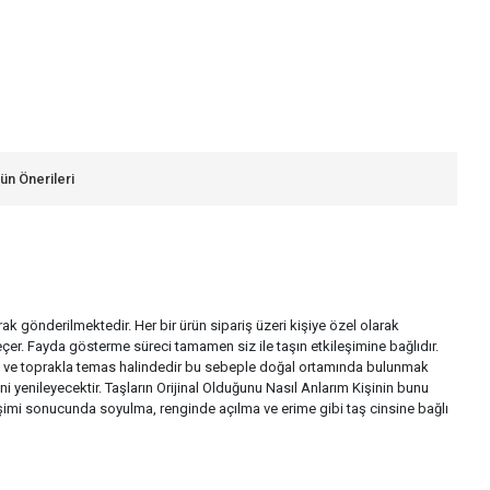
ün Önerileri
larak gönderilmektedir. Her bir ürün sipariş üzeri kişiye özel olarak
çer. Fayda gösterme süreci tamamen siz ile taşın etkileşimine bağlıdır.
a su ve toprakla temas halindedir bu sebeple doğal ortamında bulunmak
i yenileyecektir. Taşların Orijinal Olduğunu Nasıl Anlarım Kişinin bunu
ileşimi sonucunda soyulma, renginde açılma ve erime gibi taş cinsine bağlı