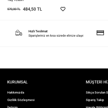
484,50 TL
570,00 TL
Hızlı Teslimat
Siparişleriniz en kısa sürede elinize ulaşır.
KURUMSAL
MÜŞTERİ H
Hakkımızda
Sıkça Sorulan S
Gizlilik Sözleşmesi
Sipariş Takip
İletişim
Havale Bildiriml