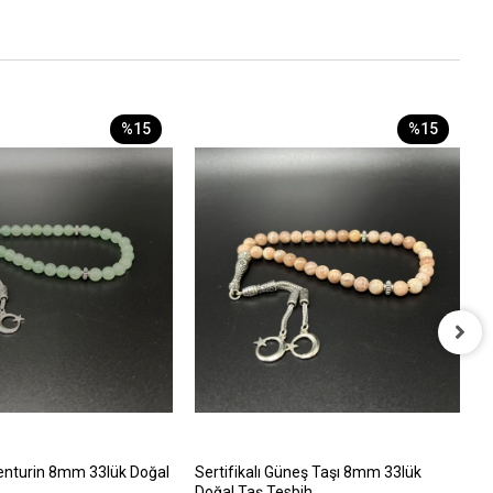
%15
%15
S
D
8
venturin 8mm 33lük Doğal
Sertifikalı Güneş Taşı 8mm 33lük
Doğal Taş Tesbih