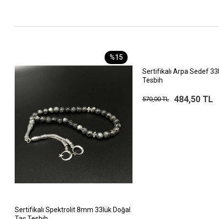
%15
Sertifikalı Arpa Sedef 33
Tesbih
484,50 TL
570,00 TL
Sertifikalı Spektrolit 8mm 33lük Doğal
Taş Tesbih