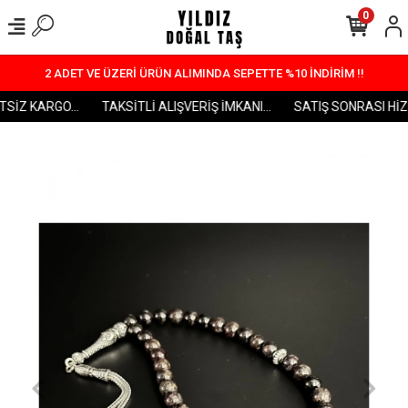
0
2 ADET VE ÜZERİ ÜRÜN ALIMINDA SEPETTE %10 İNDİRİM !!
SİZ KARGO...
TAKSİTLİ ALIŞVERİŞ İMKANI...
SATIŞ SONRASI HİZME