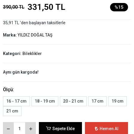
331,50 TL
390,00 TL
%15
35,91 TL 'den başlayan taksitlerle
Marka:
YILDIZ DOĞAL TAŞ
Kategori:
Bileklikler
Aynı gün kargoda!
Ölçü:
16 - 17 cm
18 - 19 cm
20 - 21 cm
17 cm
19 cm
21 cm
Sepete Ekle
Hemen Al