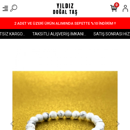
0
2 ADET VE ÜZERİ ÜRÜN ALIMINDA SEPETTE %10 İNDİRİM !!
İZ KARGO...
TAKSİTLİ ALIŞVERİŞ İMKANI...
SATIŞ SONRASI HİZME