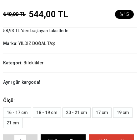
544,00 TL
640,00 TL
%15
58,93 TL 'den başlayan taksitlerle
Marka:
YILDIZ DOĞAL TAŞ
Kategori:
Bileklikler
Aynı gün kargoda!
Ölçü:
16 - 17 cm
18 - 19 cm
20 - 21 cm
17 cm
19 cm
21 cm