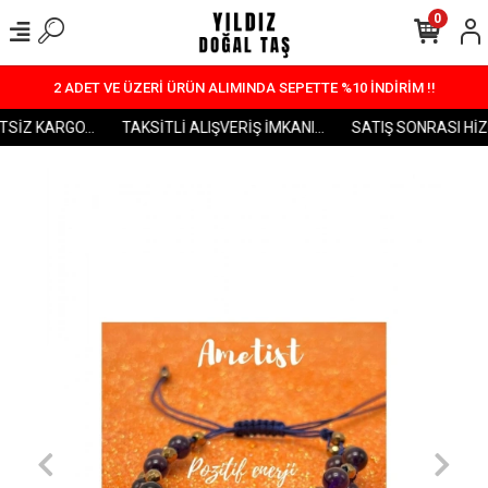
0
2 ADET VE ÜZERİ ÜRÜN ALIMINDA SEPETTE %10 İNDİRİM !!
SİZ KARGO...
TAKSİTLİ ALIŞVERİŞ İMKANI...
SATIŞ SONRASI HİZME