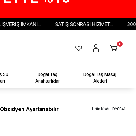
Ş İMKANI...
SATIŞ SONRASI HİZMET...
300 TL VE 
0
ş Su
Doğal Taş
Doğal Taş Masaj
arı
Anahtarlıklar
Aletleri
ı Obsidyen Ayarlanabilir
Ürün Kodu:
DY0041-