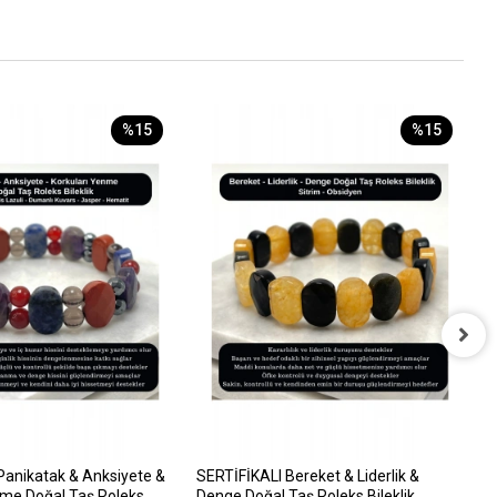
%15
%15
S
&
8
Panikatak & Anksiyete &
SERTİFİKALI Bereket & Liderlik &
nme Doğal Taş Roleks
Denge Doğal Taş Roleks Bileklik