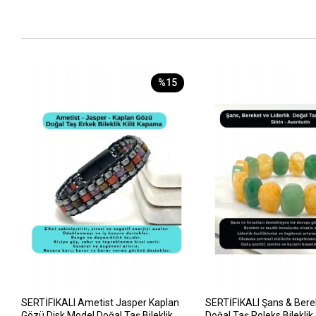
%15
SERTİFİKALI Ametist Jasper Kaplan
SERTİFİKALI Şans & Berek
Gözü Disk Model Doğal Taş Bileklik
Doğal Taş Roleks Bileklik