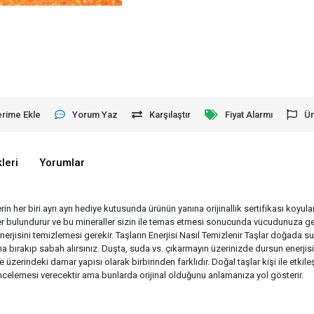
erime Ekle
Yorum Yaz
Karşılaştır
Fiyat Alarmı
Ür
leri
Yorumlar
erin her biri ayrı ayrı hediye kutusunda ürünün yanına orijinallik sertifikası koyu
aller bulundurur ve bu mineraller sizin ile temas etmesi sonucunda vücudunuza ge
enerjisini temizlemesi gerekir. Taşların Enerjisi Nasıl Temizlenir Taşlar doğad
 bırakıp sabah alırsınız. Duşta, suda vs. çıkarmayın üzerinizde dursun enerjisin
e üzerindeki damar yapısı olarak birbirinden farklıdır. Doğal taşlar kişi ile etk
r incelemesi verecektir ama bunlarda orijinal olduğunu anlamanıza yol gösterir.