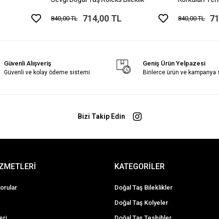
Bileklik
714,00 TL
71
840,00 TL
840,00 TL
Güvenli Alışveriş
Geniş Ürün Yelpazesi
Güvenli ve kolay ödeme sistemi
Binlerce ürün ve kampanya
Bizi Takip Edin
İZMETLERİ
KATEGORİLER
orular
Doğal Taş Bileklikler
Doğal Taş Kolyeler
eri
Doğal Taş Tesbihler