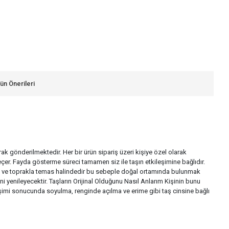
ün Önerileri
larak gönderilmektedir. Her bir ürün sipariş üzeri kişiye özel olarak
çer. Fayda gösterme süreci tamamen siz ile taşın etkileşimine bağlıdır.
a su ve toprakla temas halindedir bu sebeple doğal ortamında bulunmak
i yenileyecektir. Taşların Orijinal Olduğunu Nasıl Anlarım Kişinin bunu
ileşimi sonucunda soyulma, renginde açılma ve erime gibi taş cinsine bağlı