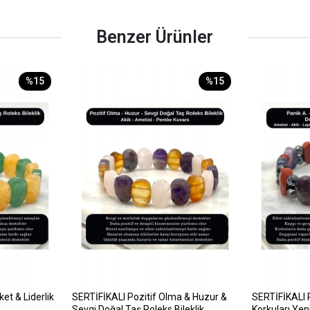
Benzer Ürünler
%15
%15
et & Liderlik
SERTİFİKALI Pozitif Olma & Huzur &
SERTİFİKALI 
Sevgi Doğal Taş Roleks Bileklik
Korkuları Ye