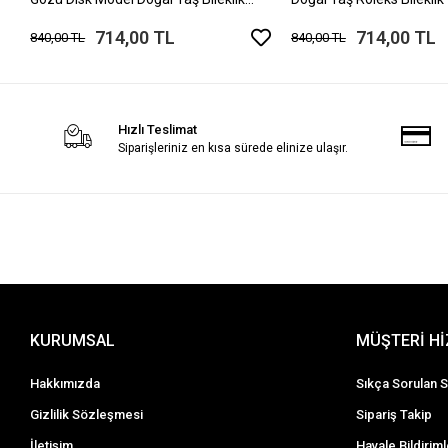
Mıknatıslı Kilit
714,00 TL
714,00 TL
840,00 TL
840,00 TL
Hızlı Teslimat
Siparişleriniz en kısa sürede elinize ulaşır.
KURUMSAL
MÜŞTERİ H
Hakkımızda
Sıkça Sorulan S
Gizlilik Sözleşmesi
Sipariş Takip
İletişim
Havale Bildiriml