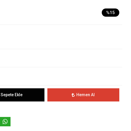
%15
Sepete Ekle
Hemen Al