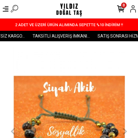
0
2 ADET VE ÜZERİ ÜRÜN ALIMINDA SEPETTE %10 İNDİRİM !!
Z KARGO...
TAKSİTLİ ALIŞVERİŞ İMKANI...
SATIŞ SONRASI HİZMET