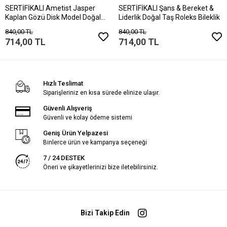
SERTİFİKALI Ametist Jasper
SERTİFİKALI Şans & Bereket &
Kaplan Gözü Disk Model Doğal
Liderlik Doğal Taş Roleks Bileklik
Taş Bileklik Mıknatıslı Kilit
840,00 TL
840,00 TL
714,00 TL
714,00 TL
Hızlı Teslimat
Siparişleriniz en kısa sürede elinize ulaşır.
Güvenli Alışveriş
Güvenli ve kolay ödeme sistemi
Geniş Ürün Yelpazesi
Binlerce ürün ve kampanya seçeneği
7 / 24 DESTEK
Öneri ve şikayetlerinizi bize iletebilirsiniz.
Bizi Takip Edin