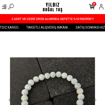
0
2 ADET VE ÜZERİ ÜRÜN ALIMINDA SEPETTE %10 İNDİRİM !!
İZ KARGO...
TAKSİTLİ ALIŞVERİŞ İMKANI...
SATIŞ SONRASI HİZME