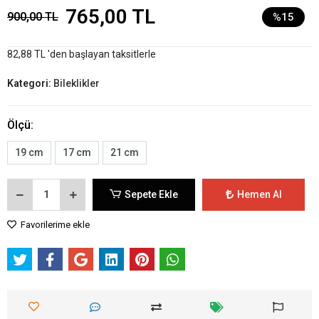
765,00 TL
900,00 TL
%15
82,88 TL 'den başlayan taksitlerle
Kategori:
Bileklikler
Ölçü:
19 cm
17 cm
21 cm
Sepete Ekle
Hemen Al
Favorilerime ekle