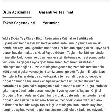
Ürün Açıklaması
Garanti ve Teslimat
Taksit Seçenekleri
Yorumlar
Yıldız Doğal Taş Olarak Bütün Ürünlerimiz Orijinal ve Sertifikalıdır.
Siparişlerin her biri ayrı ayrı hediye kutusunda ürünün yanına orijinallik
sertifikası koyularak gönderilmektedir. Her bir ürün sipariş üzeri kişiye özel
olarak hazırlanmaktadır. Nasıl Fayda Gösterir Taşların her biri içerisinde
mineraller bulundurur ve bu mineraller sizin ile temas etmesi sonucunda
vücudunuza geçer. Fayda gösterme süreci tamamen siz ile taşın
etkileşimine bağlıdır. Sizinle etkileşime geçen taş zamanla üzerinizdeki
kötü enerjiyi çeker ve enerjisini temizlemesi gerekir. Taşların Enerjisi Nasıl
Temizlenir Taşlar doğada su ve toprakla temas halindedir bu sebeple
doğal ortamında bulunmak enerjisini yenilemesini sağlar. Bu yüzden
haftada bir akşam saksı toprağına bırakıp sabah alırsınız. Duşta, suda vs.
çıkarmayın üzerinizde dursun enerjisini yenileyecektir. Taşların Orijinal
Olduğunu Nasıl Anlarım Kişinin bunu çıplak gözle anlaması zordur fakat
doğal olan taşların her biri renk tonu ve üzerindeki damar yapısı olarak
birbirinden farklıdır. Doğal taşlar kişi ile etkileşimi sonucunda soyulma,
renginde açılma ve erime gibi taş cinsine bağlı olarak farklı reaksiyonlar