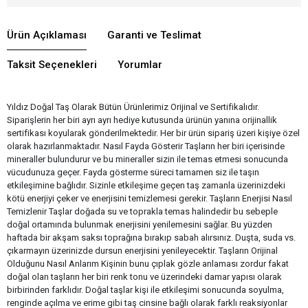
Ürün Açıklaması
Garanti ve Teslimat
Taksit Seçenekleri
Yorumlar
Yıldız Doğal Taş Olarak Bütün Ürünlerimiz Orijinal ve Sertifikalıdır.
Siparişlerin her biri ayrı ayrı hediye kutusunda ürünün yanına orijinallik
sertifikası koyularak gönderilmektedir. Her bir ürün sipariş üzeri kişiye özel
olarak hazırlanmaktadır. Nasıl Fayda Gösterir Taşların her biri içerisinde
mineraller bulundurur ve bu mineraller sizin ile temas etmesi sonucunda
vücudunuza geçer. Fayda gösterme süreci tamamen siz ile taşın
etkileşimine bağlıdır. Sizinle etkileşime geçen taş zamanla üzerinizdeki
kötü enerjiyi çeker ve enerjisini temizlemesi gerekir. Taşların Enerjisi Nasıl
Temizlenir Taşlar doğada su ve toprakla temas halindedir bu sebeple
doğal ortamında bulunmak enerjisini yenilemesini sağlar. Bu yüzden
haftada bir akşam saksı toprağına bırakıp sabah alırsınız. Duşta, suda vs.
çıkarmayın üzerinizde dursun enerjisini yenileyecektir. Taşların Orijinal
Olduğunu Nasıl Anlarım Kişinin bunu çıplak gözle anlaması zordur fakat
doğal olan taşların her biri renk tonu ve üzerindeki damar yapısı olarak
birbirinden farklıdır. Doğal taşlar kişi ile etkileşimi sonucunda soyulma,
renginde açılma ve erime gibi taş cinsine bağlı olarak farklı reaksiyonlar