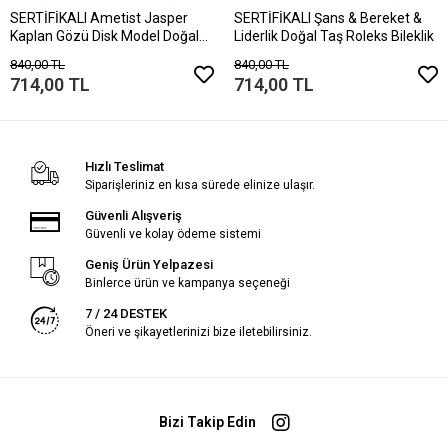
SERTİFİKALI Ametist Jasper
SERTİFİKALI Şans & Bereket &
Kaplan Gözü Disk Model Doğal
Liderlik Doğal Taş Roleks Bileklik
Taş Bileklik Mıknatıslı Kilit
840,00 TL
840,00 TL
714,00 TL
714,00 TL
Hızlı Teslimat
Siparişleriniz en kısa sürede elinize ulaşır.
Güvenli Alışveriş
Güvenli ve kolay ödeme sistemi
Geniş Ürün Yelpazesi
Binlerce ürün ve kampanya seçeneği
7 / 24 DESTEK
Öneri ve şikayetlerinizi bize iletebilirsiniz.
Bizi Takip Edin