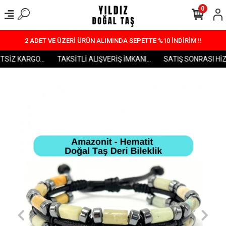
0
2 ADET VE ÜZERİ ÜRÜN ALIMINDA SEPETTE %10 İNDİRİM !!
SİZ KARGO...
TAKSİTLİ ALIŞVERİŞ İMKANI...
SATIŞ SONRASI HİZM