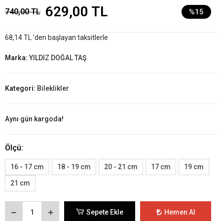
629,00 TL
740,00 TL
%15
68,14 TL 'den başlayan taksitlerle
Marka:
YILDIZ DOĞAL TAŞ
Kategori:
Bileklikler
Aynı gün kargoda!
Ölçü:
16 - 17 cm
18 - 19 cm
20 - 21 cm
17 cm
19 cm
21 cm
Sepete Ekle
Hemen Al