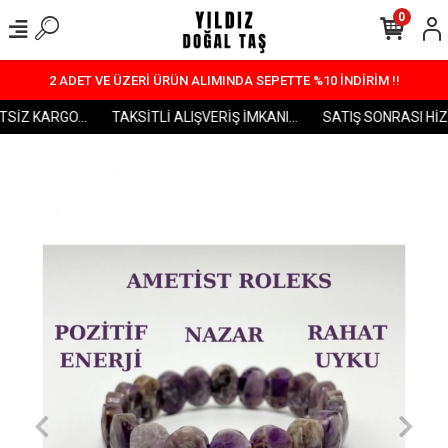
0
2 ADET VE ÜZERİ ÜRÜN ALIMINDA SEPETTE %10 İNDİRİM !!
SİZ KARGO...
TAKSİTLİ ALIŞVERİŞ İMKANI...
SATIŞ SONRASI HİZME