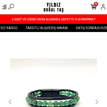
0
2 ADET VE ÜZERİ ÜRÜN ALIMINDA SEPETTE %10 İNDİRİM !!
İZ KARGO...
TAKSİTLİ ALIŞVERİŞ İMKANI...
SATIŞ SONRASI HİZME