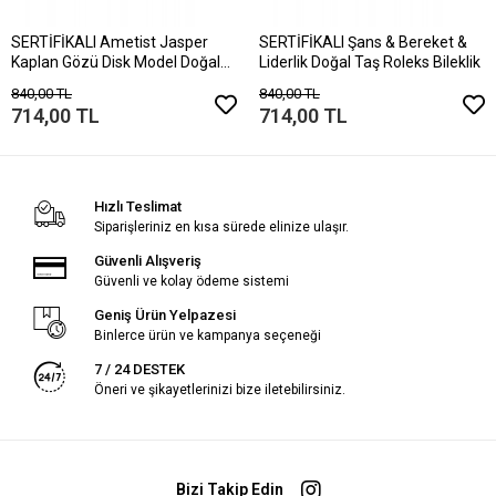
SERTİFİKALI Ametist Jasper
SERTİFİKALI Şans & Bereket &
Kaplan Gözü Disk Model Doğal
Liderlik Doğal Taş Roleks Bileklik
Taş Bileklik Mıknatıslı Kilit
840,00 TL
840,00 TL
714,00 TL
714,00 TL
Hızlı Teslimat
Siparişleriniz en kısa sürede elinize ulaşır.
Güvenli Alışveriş
Güvenli ve kolay ödeme sistemi
Geniş Ürün Yelpazesi
Binlerce ürün ve kampanya seçeneği
7 / 24 DESTEK
Öneri ve şikayetlerinizi bize iletebilirsiniz.
Bizi Takip Edin