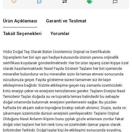
Ürün Açıklaması
Garanti ve Teslimat
Taksit Seçenekleri
Yorumlar
Yıldız Doğal Taş Olarak Bütün Ürünlerimiz Orijinal ve Sertifikalıdır.
Siparişlerin her biri ayrı ayrı hediye kutusunda ürünün yanına orijinallik
sertifikası koyularak gönderilmektedir. Her bir ürün sipariş üzeri kişiye özel
olarak hazırlanmaktadır. Nasıl Fayda Gösterir Taşların her biri içerisinde
mineraller bulundurur ve bu mineraller sizin ile temas etmesi sonucunda
vücudunuza geçer. Fayda gösterme süreci tamamen siz ile taşın
etkileşimine bağlıdır. Sizinle etkileşime geçen taş zamanla üzerinizdeki
kötü enerjiyi çeker ve enerjisini temizlemesi gerekir. Taşların Enerjisi Nasıl
Temizlenir Taşlar doğada su ve toprakla temas halindedir bu sebeple
doğal ortamında bulunmak enerjisini yenilemesini sağlar. Bu yüzden
haftada bir akşam saksı toprağına bırakıp sabah alırsınız. Duşta, suda vs.
çıkarmayın üzerinizde dursun enerjisini yenileyecektir. Taşların Orijinal
Olduğunu Nasıl Anlarım Kişinin bunu çıplak gözle anlaması zordur fakat
doğal olan taşların her biri renk tonu ve üzerindeki damar yapısı olarak
birbirinden farklıdır. Doğal taşlar kişi ile etkileşimi sonucunda soyulma,