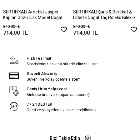
SERTİFİKALI Ametist Jasper
SERTİFİKALI Şans & Bereket &
Kaplan Gözü Disk Model Doğal
Liderlik Doğal Taş Roleks Bileklik
Taş Bileklik Mıknatıslı Kilit
840,00 TL
840,00 TL
714,00 TL
714,00 TL
Hızlı Teslimat
Siparişleriniz en kısa sürede elinize ulaşır.
Güvenli Alışveriş
Güvenli ve kolay ödeme sistemi
Geniş Ürün Yelpazesi
Binlerce ürün ve kampanya seçeneği
7 / 24 DESTEK
Öneri ve şikayetlerinizi bize iletebilirsiniz.
Bizi Takip Edin