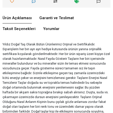
Ürün Açıklaması
Garanti ve Teslimat
Taksit Seçenekleri
Yorumlar
Yıldız Doğal Taş Olarak Bütün Ürünlerimiz Orijinal ve Sertifikalıdır.
Siparişlerin her biri ayrı ayrı hediye kutusunda ürünün yanına orijinallik
sertifikası koyularak gönderilmektedir. Her bir ürün sipariş üzeri kişiye özel
olarak hazırlanmaktadır. Nasıl Fayda Gösterir Taşların her biri içerisinde
mineraller bulundurur ve bu mineraller sizin ile temas etmesi sonucunda
vücudunuza geçer. Fayda gösterme süreci tamamen siz ile taşın
etkileşimine bağlıdır. Sizinle etkileşime geçen taş zamanla üzerinizdeki
kötü enerjiyi çeker ve enerjisini temizlemesi gerekir. Taşların Enerjisi Nasıl
Temizlenir Taşlar doğada su ve toprakla temas halindedir bu sebeple
doğal ortamında bulunmak enerjisini yenilemesini sağlar. Bu yüzden
haftada bir akşam saksı toprağına bırakıp sabah alırsınız. Duşta, suda vs.
çıkarmayın üzerinizde dursun enerjisini yenileyecektir. Taşların Orijinal
Olduğunu Nasıl Anlarım Kişinin bunu çıplak gözle anlaması zordur fakat
doğal olan taşların her biri renk tonu ve üzerindeki damar yapısı olarak
birbirinden farklıdır. Doğal taşlar kişi ile etkileşimi sonucunda soyulma,