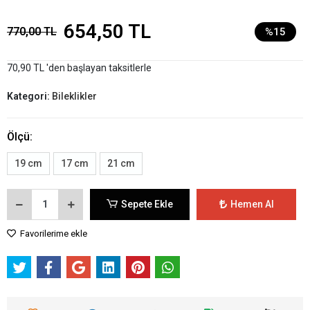
654,50 TL
770,00 TL
%15
70,90 TL 'den başlayan taksitlerle
Kategori:
Bileklikler
Ölçü:
19 cm
17 cm
21 cm
Sepete Ekle
Hemen Al
Favorilerime ekle