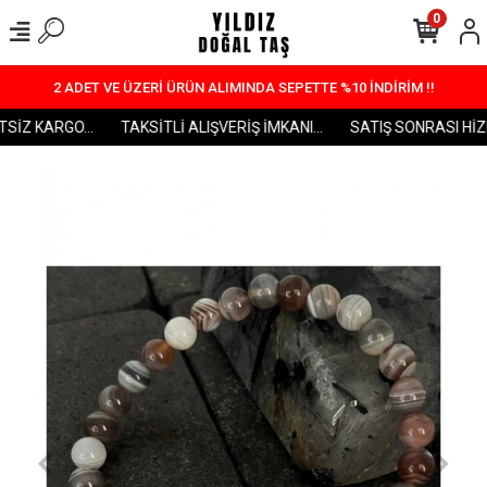
0
2 ADET VE ÜZERİ ÜRÜN ALIMINDA SEPETTE %10 İNDİRİM !!
İZ KARGO...
TAKSİTLİ ALIŞVERİŞ İMKANI...
SATIŞ SONRASI HİZME