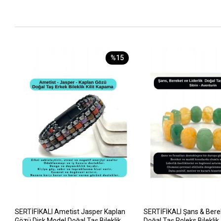
%15
SERTİFİKALI Ametist Jasper Kaplan
SERTİFİKALI Şans & Berek
Gözü Disk Model Doğal Taş Bileklik
Doğal Taş Roleks Bileklik