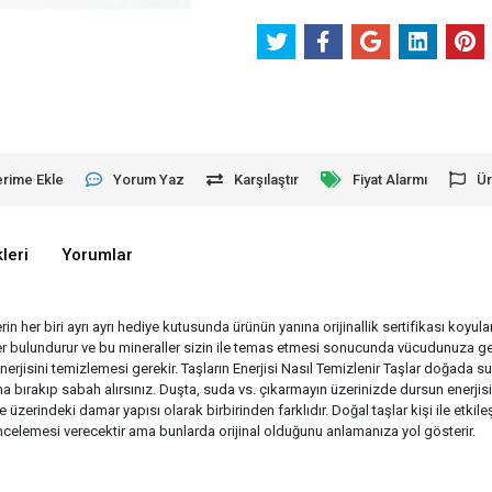
erime Ekle
Yorum Yaz
Karşılaştır
Fiyat Alarmı
Ür
leri
Yorumlar
erin her biri ayrı ayrı hediye kutusunda ürünün yanına orijinallik sertifikası koyu
aller bulundurur ve bu mineraller sizin ile temas etmesi sonucunda vücudunuza ge
enerjisini temizlemesi gerekir. Taşların Enerjisi Nasıl Temizlenir Taşlar doğad
 bırakıp sabah alırsınız. Duşta, suda vs. çıkarmayın üzerinizde dursun enerjisin
e üzerindeki damar yapısı olarak birbirinden farklıdır. Doğal taşlar kişi ile etk
r incelemesi verecektir ama bunlarda orijinal olduğunu anlamanıza yol gösterir.