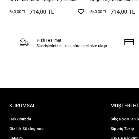
Mıknatıslı Kilit
714,00 TL
714,00 TL
840,00 TL
840,00 TL
Hızlı Teslimat
Siparişleriniz en kısa sürede elinize ulaşır.
KURUMSAL
MÜŞTERİ H
Hakkımızda
Sıkça Sorulan S
Gizlilik Sözleşmesi
Sipariş Takip
İletişim
Havale Bildiriml