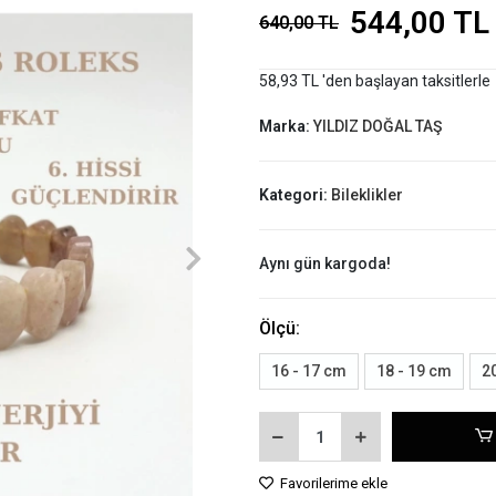
544,00 TL
640,00 TL
58,93 TL 'den başlayan taksitlerle
Marka:
YILDIZ DOĞAL TAŞ
Kategori:
Bileklikler
Aynı gün kargoda!
Ölçü:
16 - 17 cm
18 - 19 cm
2
Favorilerime ekle