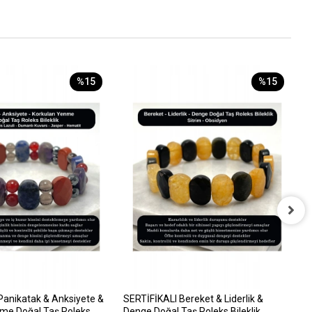
%15
%15
S
&
8
Panikatak & Anksiyete &
SERTİFİKALI Bereket & Liderlik &
nme Doğal Taş Roleks
Denge Doğal Taş Roleks Bileklik