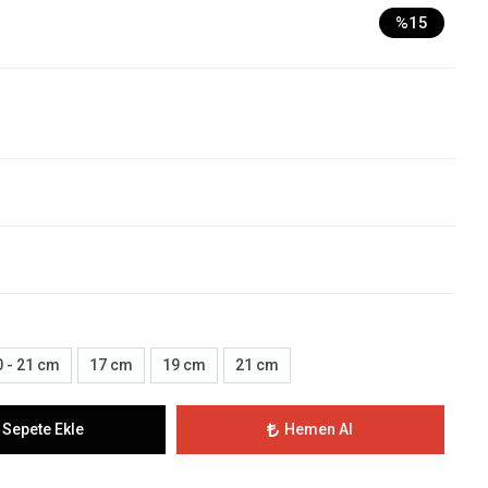
%15
0 - 21 cm
17 cm
19 cm
21 cm
Sepete Ekle
Hemen Al