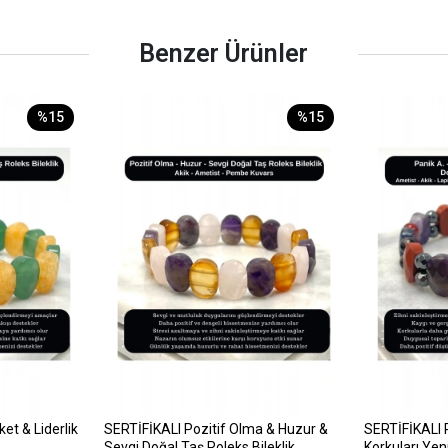
Benzer Ürünler
%15
%15
et & Liderlik
SERTİFİKALI Pozitif Olma & Huzur &
SERTİFİKALI 
Sevgi Doğal Taş Roleks Bileklik
Korkuları Ye