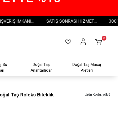
 İMKANI...
SATIŞ SONRASI HİZMET...
300 TL VE 
0
ş Su
Doğal Taş
Doğal Taş Masaj
arı
Anahtarlıklar
Aletleri
Doğal Taş Roleks Bileklik
Ürün Kodu:
ydb5