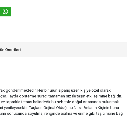
ün Önerileri
larak gönderilmektedir. Her bir ürün sipariş üzeri kişiye özel olarak
çer. Fayda gösterme süreci tamamen siz ile taşın etkileşimine bağlıdır.
a su ve toprakla temas halindedir bu sebeple doğal ortamında bulunmak
i yenileyecektir. Taşların Orijinal Olduğunu Nasıl Anlarım Kişinin bunu
ileşimi sonucunda soyulma, renginde açılma ve erime gibi taş cinsine bağlı