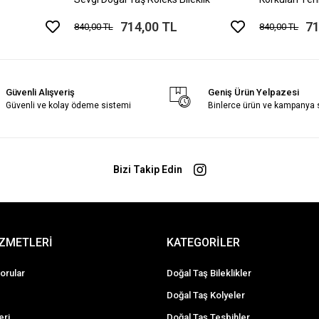
Bileklik
714,00 TL
71
840,00 TL
840,00 TL
Güvenli Alışveriş
Geniş Ürün Yelpazesi
Güvenli ve kolay ödeme sistemi
Binlerce ürün ve kampanya
Bizi Takip Edin
İZMETLERİ
KATEGORİLER
orular
Doğal Taş Bileklikler
Doğal Taş Kolyeler
eri
Doğal Taş Tesbihler