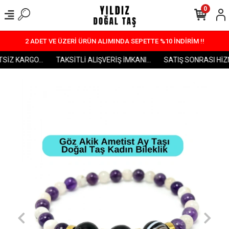
0
2 ADET VE ÜZERİ ÜRÜN ALIMINDA SEPETTE %10 İNDİRİM !!
İZ KARGO...
TAKSİTLİ ALIŞVERİŞ İMKANI...
SATIŞ SONRASI HİZME