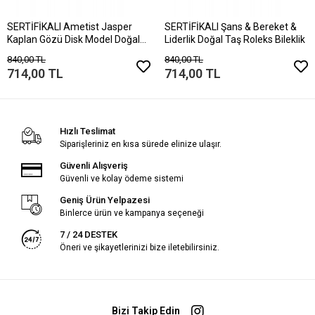
SERTİFİKALI Ametist Jasper
SERTİFİKALI Şans & Bereket &
Kaplan Gözü Disk Model Doğal
Liderlik Doğal Taş Roleks Bileklik
Taş Bileklik Mıknatıslı Kilit
840,00 TL
840,00 TL
714,00 TL
714,00 TL
Hızlı Teslimat
Siparişleriniz en kısa sürede elinize ulaşır.
Güvenli Alışveriş
Güvenli ve kolay ödeme sistemi
Geniş Ürün Yelpazesi
Binlerce ürün ve kampanya seçeneği
7 / 24 DESTEK
Öneri ve şikayetlerinizi bize iletebilirsiniz.
Bizi Takip Edin