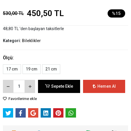
450,50 TL
530,00 TL
%15
48,80 TL 'den başlayan taksitlerle
Kategori:
Bileklikler
Ölçü:
17 cm
19 cm
21 cm
Sepete Ekle
Hemen Al
Favorilerime ekle