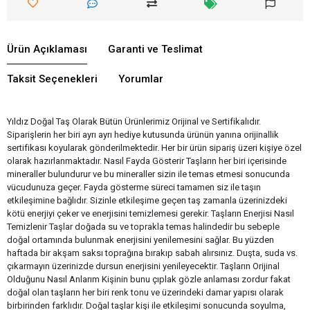
Ürün Açıklaması
Garanti ve Teslimat
Taksit Seçenekleri
Yorumlar
Yıldız Doğal Taş Olarak Bütün Ürünlerimiz Orijinal ve Sertifikalıdır.
Siparişlerin her biri ayrı ayrı hediye kutusunda ürünün yanına orijinallik
sertifikası koyularak gönderilmektedir. Her bir ürün sipariş üzeri kişiye özel
olarak hazırlanmaktadır. Nasıl Fayda Gösterir Taşların her biri içerisinde
mineraller bulundurur ve bu mineraller sizin ile temas etmesi sonucunda
vücudunuza geçer. Fayda gösterme süreci tamamen siz ile taşın
etkileşimine bağlıdır. Sizinle etkileşime geçen taş zamanla üzerinizdeki
kötü enerjiyi çeker ve enerjisini temizlemesi gerekir. Taşların Enerjisi Nasıl
Temizlenir Taşlar doğada su ve toprakla temas halindedir bu sebeple
doğal ortamında bulunmak enerjisini yenilemesini sağlar. Bu yüzden
haftada bir akşam saksı toprağına bırakıp sabah alırsınız. Duşta, suda vs.
çıkarmayın üzerinizde dursun enerjisini yenileyecektir. Taşların Orijinal
Olduğunu Nasıl Anlarım Kişinin bunu çıplak gözle anlaması zordur fakat
doğal olan taşların her biri renk tonu ve üzerindeki damar yapısı olarak
birbirinden farklıdır. Doğal taşlar kişi ile etkileşimi sonucunda soyulma,