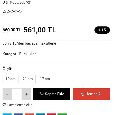
Ürün Kodu:
ydb403
561,00 TL
660,00 TL
%15
60,78 TL 'den başlayan taksitlerle
Kategori:
Bileklikler
Ölçü:
19 cm
21 cm
17 cm
Sepete Ekle
Hemen Al
Favorilerime ekle