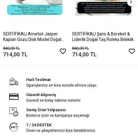
SERTİFİKALI Ametist Jasper
SERTİFİKALI Şans & Bereket &
Kaplan Gözü Disk Model Doğal
Liderlik Doğal Taş Roleks Bileklik
Taş Bileklik Mıknatıslı Kilit
840,00 TL
840,00 TL
714,00 TL
714,00 TL
Hızlı Teslimat
Siparişleriniz en kısa sürede elinize ulaşır.
Güvenli Alışveriş
Güvenli ve kolay ödeme sistemi
Geniş Ürün Yelpazesi
Binlerce ürün ve kampanya seçeneği
7 / 24 DESTEK
Öneri ve şikayetlerinizi bize iletebilirsiniz.