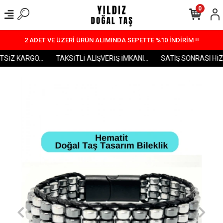
0
2 ADET VE ÜZERİ ÜRÜN ALIMINDA SEPETTE %10 İNDİRİM !!
SİZ KARGO...
TAKSİTLİ ALIŞVERİŞ İMKANI...
SATIŞ SONRASI HİZME