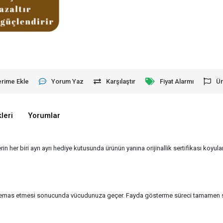
erime Ekle
Yorum Yaz
Karşılaştır
Fiyat Alarmı
Ür
leri
Yorumlar
erin her biri ayrı ayrı hediye kutusunda ürünün yanına orijinallik sertifikası koyu
 ile temas etmesi sonucunda vücudunuza geçer. Fayda gösterme süreci tamamen siz