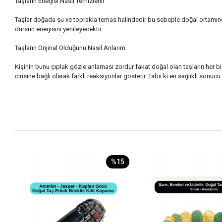
Taşların Enerjisi Nasıl Temizlenir
Taşlar doğada su ve toprakla temas halindedir bu sebeple doğal ortamında
dursun enerjisini yenileyecektir.
Taşların Orijinal Olduğunu Nasıl Anlarım
Kişinin bunu çıplak gözle anlaması zordur fakat doğal olan taşların her bir
cinsine bağlı olarak farklı reaksiyonlar gösterir. Tabii ki en sağlıklı son
%15