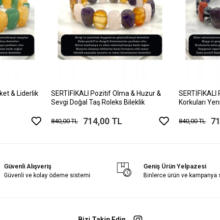
et & Liderlik
SERTİFİKALI Pozitif Olma & Huzur &
SERTİFİKALI 
Sevgi Doğal Taş Roleks Bileklik
Korkuları Ye
Bileklik
714,00 TL
71
840,00 TL
840,00 TL
Güvenli Alışveriş
Geniş Ürün Yelpazesi
Güvenli ve kolay ödeme sistemi
Binlerce ürün ve kampanya
Bizi Takip Edin