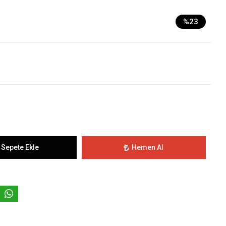
%23
Sepete Ekle
Hemen Al