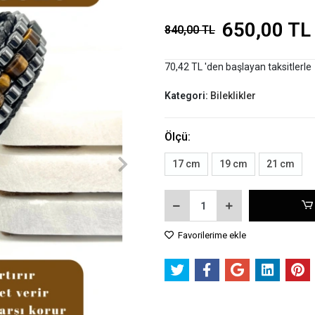
650,00 TL
840,00 TL
70,42 TL 'den başlayan taksitlerle
Kategori:
Bileklikler
Ölçü:
17 cm
19 cm
21 cm
Favorilerime ekle