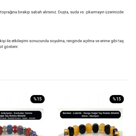
oprağına bırakıp sabah alırsınız. Duşta, suda vs. çıkarmayın üzerinizde
r kişi ile etkileşimi sonucunda soyulma, renginde açılma ve erime gibi taş
l gösterir.
%15
%15