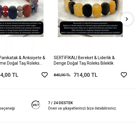
S
&
8
Panikatak & Anksiyete &
SERTİFİKALI Bereket & Liderlik &
nme Doğal Taş Roleks
Denge Doğal Taş Roleks Bileklik
4,00 TL
714,00 TL
840,00 TL
7 / 24 DESTEK
 seçeneği
Öneri ve şikayetlerinizi bize iletebilirsiniz.