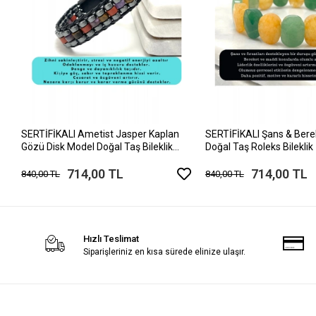
SERTİFİKALI Ametist Jasper Kaplan
SERTİFİKALI Şans & Berek
Gözü Disk Model Doğal Taş Bileklik
Doğal Taş Roleks Bileklik
Mıknatıslı Kilit
714,00 TL
714,00 TL
840,00 TL
840,00 TL
Hızlı Teslimat
Siparişleriniz en kısa sürede elinize ulaşır.