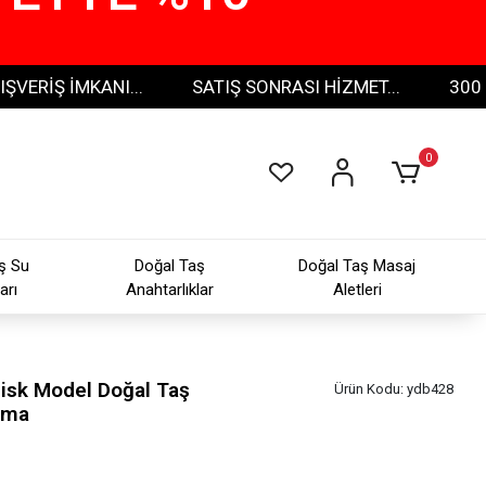
 İMKANI...
SATIŞ SONRASI HİZMET...
300 TL VE 
0
ş Su
Doğal Taş
Doğal Taş Masaj
arı
Anahtarlıklar
Aletleri
Disk Model Doğal Taş
Ürün Kodu:
ydb428
pama