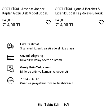
SERTİFİKALI Ametist Jasper
SERTİFİKALI Şans & Bereket &
Kaplan Gözü Disk Model Doğal
Liderlik Doğal Taş Roleks Bileklik
Taş Bileklik Mıknatıslı Kilit
840,00 TL
840,00 TL
714,00 TL
714,00 TL
Hızlı Teslimat
Siparişleriniz en kısa sürede elinize ulaşır.
Güvenli Alışveriş
Güvenli ve kolay ödeme sistemi
Geniş Ürün Yelpazesi
Binlerce ürün ve kampanya seçeneği
7 / 24 DESTEK
Öneri ve şikayetlerinizi bize iletebilirsiniz.
Bizi Takip Edin