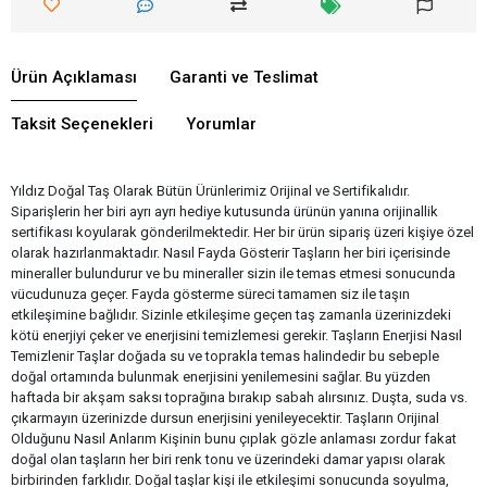
Ürün Açıklaması
Garanti ve Teslimat
Taksit Seçenekleri
Yorumlar
Yıldız Doğal Taş Olarak Bütün Ürünlerimiz Orijinal ve Sertifikalıdır.
Siparişlerin her biri ayrı ayrı hediye kutusunda ürünün yanına orijinallik
sertifikası koyularak gönderilmektedir. Her bir ürün sipariş üzeri kişiye özel
olarak hazırlanmaktadır. Nasıl Fayda Gösterir Taşların her biri içerisinde
mineraller bulundurur ve bu mineraller sizin ile temas etmesi sonucunda
vücudunuza geçer. Fayda gösterme süreci tamamen siz ile taşın
etkileşimine bağlıdır. Sizinle etkileşime geçen taş zamanla üzerinizdeki
kötü enerjiyi çeker ve enerjisini temizlemesi gerekir. Taşların Enerjisi Nasıl
Temizlenir Taşlar doğada su ve toprakla temas halindedir bu sebeple
doğal ortamında bulunmak enerjisini yenilemesini sağlar. Bu yüzden
haftada bir akşam saksı toprağına bırakıp sabah alırsınız. Duşta, suda vs.
çıkarmayın üzerinizde dursun enerjisini yenileyecektir. Taşların Orijinal
Olduğunu Nasıl Anlarım Kişinin bunu çıplak gözle anlaması zordur fakat
doğal olan taşların her biri renk tonu ve üzerindeki damar yapısı olarak
birbirinden farklıdır. Doğal taşlar kişi ile etkileşimi sonucunda soyulma,