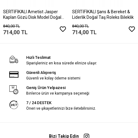
SERTİFİKALI Ametist Jasper
SERTİFİKALI Şans & Bereket &
Kaplan Gözü Disk Model Doğal
Liderlik Doğal Taş Roleks Bileklik
Taş Bileklik Mıknatıslı Kilit
840,00 TL
840,00 TL
714,00 TL
714,00 TL
Hızlı Teslimat
Siparişleriniz en kısa sürede elinize ulaşır.
Güvenli Alışveriş
Güvenli ve kolay ödeme sistemi
Geniş Ürün Yelpazesi
Binlerce ürün ve kampanya seçeneği
7 / 24 DESTEK
Öneri ve şikayetlerinizi bize iletebilirsiniz.
Bizi Takip Edin