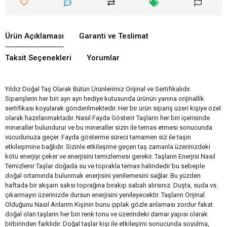
Ürün Açıklaması
Garanti ve Teslimat
Taksit Seçenekleri
Yorumlar
Yıldız Doğal Taş Olarak Bütün Ürünlerimiz Orijinal ve Sertifikalıdır.
Siparişlerin her biri ayrı ayrı hediye kutusunda ürünün yanına orijinallik
sertifikası koyularak gönderilmektedir. Her bir ürün sipariş üzeri kişiye özel
olarak hazırlanmaktadır. Nasıl Fayda Gösterir Taşların her biri içerisinde
mineraller bulundurur ve bu mineraller sizin ile temas etmesi sonucunda
vücudunuza geçer. Fayda gösterme süreci tamamen siz ile taşın
etkileşimine bağlıdır. Sizinle etkileşime geçen taş zamanla üzerinizdeki
kötü enerjiyi çeker ve enerjisini temizlemesi gerekir. Taşların Enerjisi Nasıl
Temizlenir Taşlar doğada su ve toprakla temas halindedir bu sebeple
doğal ortamında bulunmak enerjisini yenilemesini sağlar. Bu yüzden
haftada bir akşam saksı toprağına bırakıp sabah alırsınız. Duşta, suda vs.
çıkarmayın üzerinizde dursun enerjisini yenileyecektir. Taşların Orijinal
Olduğunu Nasıl Anlarım Kişinin bunu çıplak gözle anlaması zordur fakat
doğal olan taşların her biri renk tonu ve üzerindeki damar yapısı olarak
birbirinden farklıdır. Doğal taşlar kişi ile etkileşimi sonucunda soyulma,