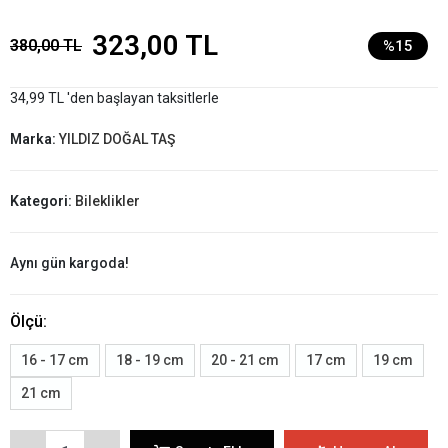
323,00 TL
380,00 TL
%15
34,99 TL 'den başlayan taksitlerle
Marka:
YILDIZ DOĞAL TAŞ
Kategori:
Bileklikler
Aynı gün kargoda!
Ölçü:
16 - 17 cm
18 - 19 cm
20 - 21 cm
17 cm
19 cm
21 cm