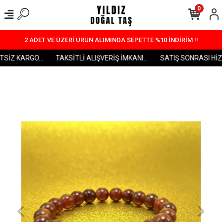
0
2 ADET VE ÜZERİ ÜRÜN ALIMINDA SEPETTE %10 İNDİRİM !!
İZ KARGO...
TAKSİTLİ ALIŞVERİŞ İMKANI...
SATIŞ SONRASI HİZME