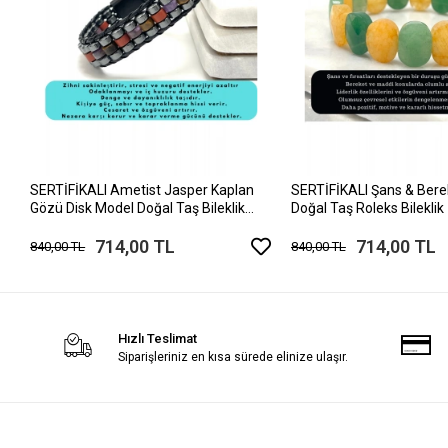
SERTİFİKALI Ametist Jasper Kaplan
SERTİFİKALI Şans & Berek
Gözü Disk Model Doğal Taş Bileklik
Doğal Taş Roleks Bileklik
Mıknatıslı Kilit
714,00 TL
714,00 TL
840,00 TL
840,00 TL
Hızlı Teslimat
Siparişleriniz en kısa sürede elinize ulaşır.