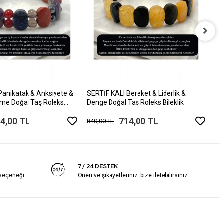
S
&
8
Panikatak & Anksiyete &
SERTİFİKALI Bereket & Liderlik &
nme Doğal Taş Roleks
Denge Doğal Taş Roleks Bileklik
4,00 TL
714,00 TL
840,00 TL
7 / 24 DESTEK
 seçeneği
Öneri ve şikayetlerinizi bize iletebilirsiniz.