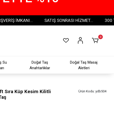
 İMKANI...
SATIŞ SONRASI HİZMET...
300 TL VE 
0
ş Su
Doğal Taş
Doğal Taş Masaj
arı
Anahtarlıklar
Aletleri
t Sıra Küp Kesim Kilitli
Ürün Kodu:
ydb504
Taş