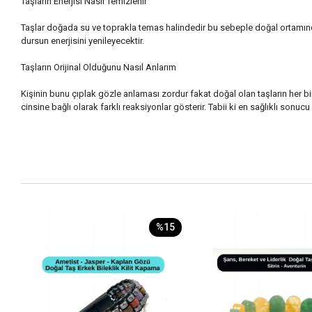
Taşların Enerjisi Nasıl Temizlenir
Taşlar doğada su ve toprakla temas halindedir bu sebeple doğal ortamında
dursun enerjisini yenileyecektir.
Taşların Orijinal Olduğunu Nasıl Anlarım
Kişinin bunu çıplak gözle anlaması zordur fakat doğal olan taşların her bir
cinsine bağlı olarak farklı reaksiyonlar gösterir. Tabii ki en sağlıklı son
%15