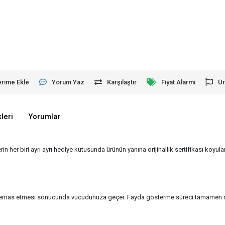
erime Ekle
Yorum Yaz
Karşılaştır
Fiyat Alarmı
Ür
leri
Yorumlar
erin her biri ayrı ayrı hediye kutusunda ürünün yanına orijinallik sertifikası koyu
 ile temas etmesi sonucunda vücudunuza geçer. Fayda gösterme süreci tamamen siz