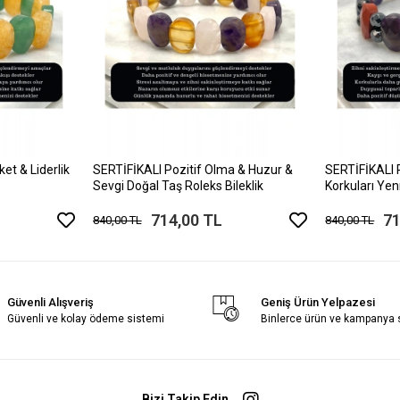
et & Liderlik
SERTİFİKALI Pozitif Olma & Huzur &
SERTİFİKALI 
Sevgi Doğal Taş Roleks Bileklik
Korkuları Ye
Bileklik
714,00 TL
71
840,00 TL
840,00 TL
Güvenli Alışveriş
Geniş Ürün Yelpazesi
Güvenli ve kolay ödeme sistemi
Binlerce ürün ve kampanya
Bizi Takip Edin