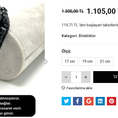
1.105,00
1.300,00 TL
119,71 TL 'den başlayan taksitlerl
Kategori:
Bileklikler
Ölçü:
17 cm
19 cm
21 cm
Favorilerime ekle