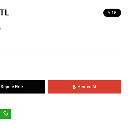
 TL
%15
e
Sepete Ekle
Hemen Al