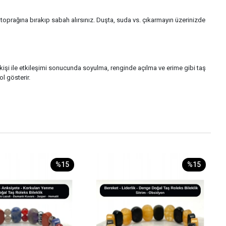
oprağına bırakıp sabah alırsınız. Duşta, suda vs. çıkarmayın üzerinizde
r kişi ile etkileşimi sonucunda soyulma, renginde açılma ve erime gibi taş
l gösterir.
%15
%15