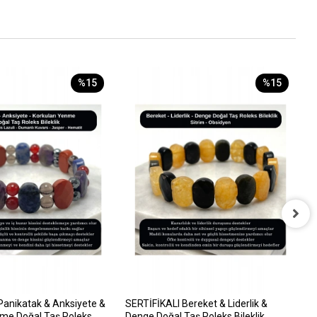
%15
%15
S
&
8
Panikatak & Anksiyete &
SERTİFİKALI Bereket & Liderlik &
nme Doğal Taş Roleks
Denge Doğal Taş Roleks Bileklik