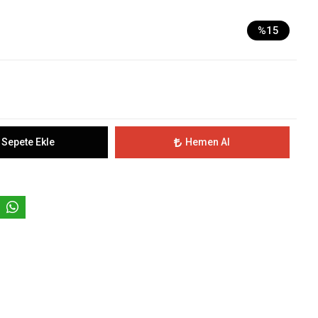
%15
Sepete Ekle
Hemen Al