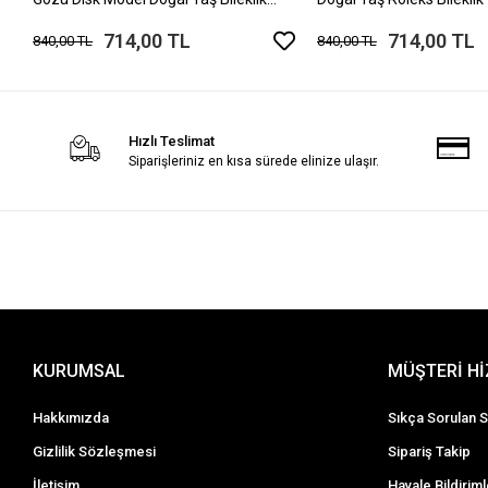
Mıknatıslı Kilit
714,00 TL
714,00 TL
840,00 TL
840,00 TL
Hızlı Teslimat
Siparişleriniz en kısa sürede elinize ulaşır.
KURUMSAL
MÜŞTERİ H
Hakkımızda
Sıkça Sorulan S
Gizlilik Sözleşmesi
Sipariş Takip
İletişim
Havale Bildiriml