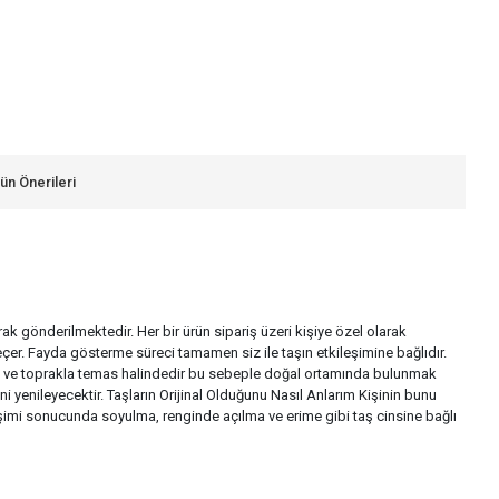
ün Önerileri
larak gönderilmektedir. Her bir ürün sipariş üzeri kişiye özel olarak
çer. Fayda gösterme süreci tamamen siz ile taşın etkileşimine bağlıdır.
a su ve toprakla temas halindedir bu sebeple doğal ortamında bulunmak
i yenileyecektir. Taşların Orijinal Olduğunu Nasıl Anlarım Kişinin bunu
ileşimi sonucunda soyulma, renginde açılma ve erime gibi taş cinsine bağlı