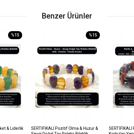
Benzer Ürünler
%15
%15
et & Liderlik
SERTİFİKALI Pozitif Olma & Huzur &
SERTİFİKALI 
Sevgi Doğal Taş Roleks Bileklik
Korkuları Ye