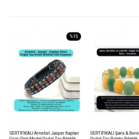
%15
SERTİFİKALI Ametist Jasper Kaplan
SERTİFİKALI Şans & Berek
Gözü Disk Model Doğal Taş Bileklik
Doğal Taş Roleks Bileklik