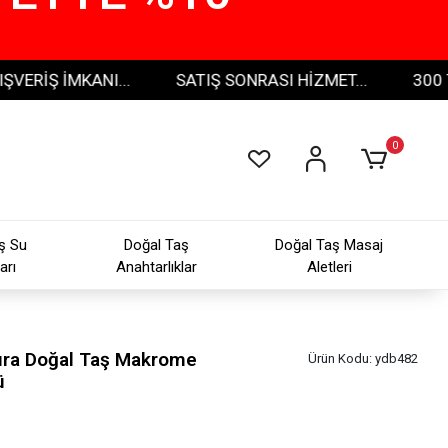
Ş İMKANI...
SATIŞ SONRASI HİZMET...
300 TL VE 
0
ş Su
Doğal Taş
Doğal Taş Masaj
arı
Anahtarlıklar
Aletleri
Sıra Doğal Taş Makrome
Ürün Kodu:
ydb482
ü