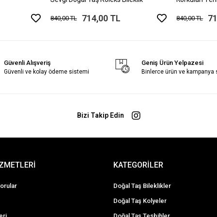
Bileklik
714,00 TL
71
840,00 TL
840,00 TL
Güvenli Alışveriş
Geniş Ürün Yelpazesi
Güvenli ve kolay ödeme sistemi
Binlerce ürün ve kampanya
Bizi Takip Edin
İZMETLERİ
KATEGORİLER
orular
Doğal Taş Bileklikler
Doğal Taş Kolyeler
eri
Doğal Taş Tesbihler