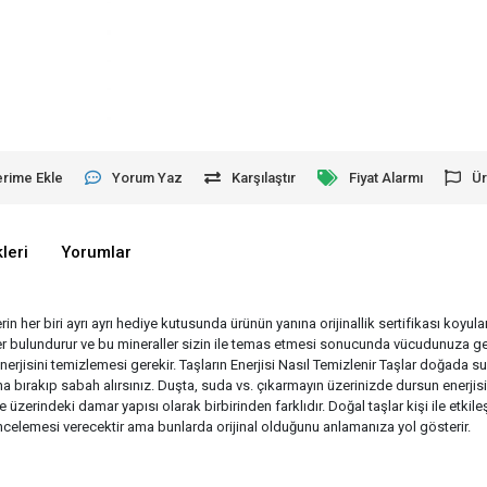
erime Ekle
Yorum Yaz
Karşılaştır
Fiyat Alarmı
Ür
leri
Yorumlar
erin her biri ayrı ayrı hediye kutusunda ürünün yanına orijinallik sertifikası koyu
aller bulundurur ve bu mineraller sizin ile temas etmesi sonucunda vücudunuza ge
enerjisini temizlemesi gerekir. Taşların Enerjisi Nasıl Temizlenir Taşlar doğad
 bırakıp sabah alırsınız. Duşta, suda vs. çıkarmayın üzerinizde dursun enerjisin
e üzerindeki damar yapısı olarak birbirinden farklıdır. Doğal taşlar kişi ile etk
r incelemesi verecektir ama bunlarda orijinal olduğunu anlamanıza yol gösterir.