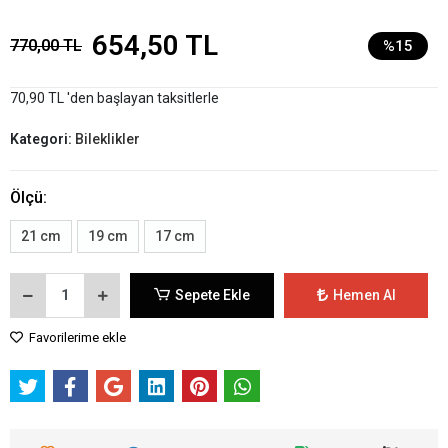
654,50 TL
770,00 TL
%15
70,90 TL 'den başlayan taksitlerle
Kategori:
Bileklikler
Ölçü:
21 cm
19 cm
17 cm
Sepete Ekle
Hemen Al
Favorilerime ekle