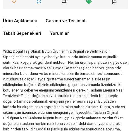
Ürün Açıklaması
Garanti ve Teslimat
Taksit Seçenekleri
Yorumlar
Yıldız Doğal Taş Olarak Bütün Ürünlerimiz Orijinal ve Sertifikalıdır.
Siparişlerin her biri ayrı ayrı hediye kutusunda ürünün yanına orijinallik
sertifikası koyularak gönderilmektedir. Her bir ürün sipariş üzeri kişiye özel
olarak hazırlanmaktadır. Nasıl Fayda Gösterir Taşların her biri içerisinde
mineraller bulundurur ve bu mineraller sizin ile temas etmesi sonucunda
vücudunuza geçer. Fayda gösterme süreci tamamen siz ile taşın
etkileşimine bağlıdır. Sizinle etkileşime geçen taş zamanla üzerinizdeki
kötü enerjiyi çeker ve enerjisini temizlemesi gerekir. Taşların Enerjisi Nasıl
Temizlenir Taşlar doğada su ve toprakla temas halindedir bu sebeple
doğal ortamında bulunmak enerjisini yenilemesini sağlar. Bu yüzden
haftada bir akşam saksı toprağına bırakıp sabah alırsınız. Duşta, suda vs.
çıkarmayın üzerinizde dursun enerjisini yenileyecektir. Taşların Orijinal
Olduğunu Nasıl Anlarım Kişinin bunu çıplak gözle anlaması zordur fakat
doğal olan taşların her biri renk tonu ve üzerindeki damar yapısı olarak
birbirinden farklıdır. Doğal taşlar kişi ile etkileşimi sonucunda soyulma,