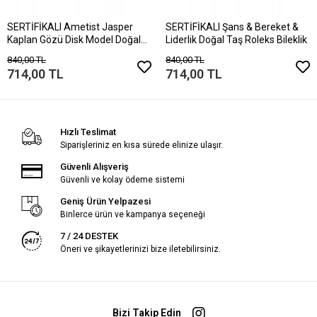
SERTİFİKALI Ametist Jasper
SERTİFİKALI Şans & Bereket &
Kaplan Gözü Disk Model Doğal
Liderlik Doğal Taş Roleks Bileklik
Taş Bileklik Mıknatıslı Kilit
840,00 TL
840,00 TL
714,00 TL
714,00 TL
Hızlı Teslimat
Siparişleriniz en kısa sürede elinize ulaşır.
Güvenli Alışveriş
Güvenli ve kolay ödeme sistemi
Geniş Ürün Yelpazesi
Binlerce ürün ve kampanya seçeneği
7 / 24 DESTEK
Öneri ve şikayetlerinizi bize iletebilirsiniz.
Bizi Takip Edin