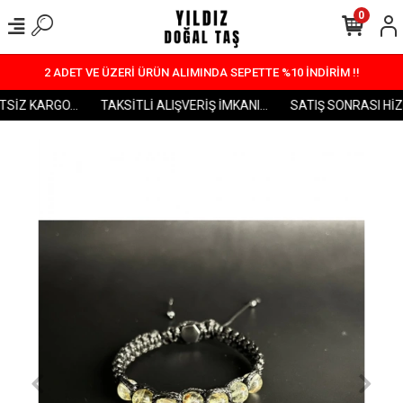
0
2 ADET VE ÜZERİ ÜRÜN ALIMINDA SEPETTE %10 İNDİRİM !!
SİZ KARGO...
TAKSİTLİ ALIŞVERİŞ İMKANI...
SATIŞ SONRASI HİZME