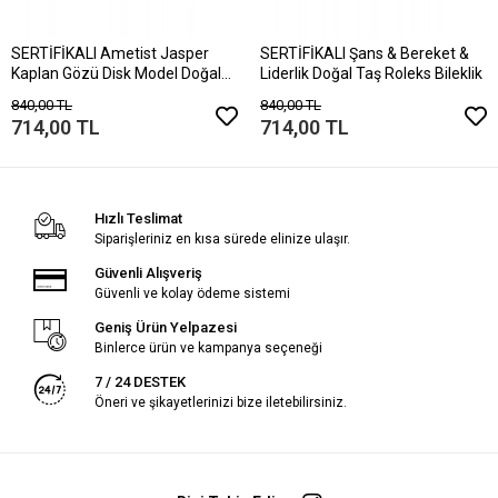
SERTİFİKALI Ametist Jasper
SERTİFİKALI Şans & Bereket &
Kaplan Gözü Disk Model Doğal
Liderlik Doğal Taş Roleks Bileklik
Taş Bileklik Mıknatıslı Kilit
840,00 TL
840,00 TL
714,00 TL
714,00 TL
Hızlı Teslimat
Siparişleriniz en kısa sürede elinize ulaşır.
Güvenli Alışveriş
Güvenli ve kolay ödeme sistemi
Geniş Ürün Yelpazesi
Binlerce ürün ve kampanya seçeneği
7 / 24 DESTEK
Öneri ve şikayetlerinizi bize iletebilirsiniz.