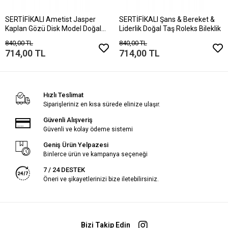
SERTİFİKALI Ametist Jasper
SERTİFİKALI Şans & Bereket &
Kaplan Gözü Disk Model Doğal
Liderlik Doğal Taş Roleks Bileklik
Taş Bileklik Mıknatıslı Kilit
840,00 TL
840,00 TL
714,00 TL
714,00 TL
Hızlı Teslimat
Siparişleriniz en kısa sürede elinize ulaşır.
Güvenli Alışveriş
Güvenli ve kolay ödeme sistemi
Geniş Ürün Yelpazesi
Binlerce ürün ve kampanya seçeneği
7 / 24 DESTEK
Öneri ve şikayetlerinizi bize iletebilirsiniz.
Bizi Takip Edin