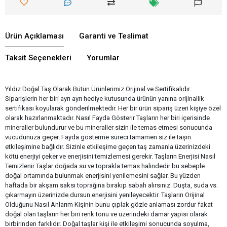
Ürün Açıklaması
Garanti ve Teslimat
Taksit Seçenekleri
Yorumlar
Yıldız Doğal Taş Olarak Bütün Ürünlerimiz Orijinal ve Sertifikalıdır.
Siparişlerin her biri ayrı ayrı hediye kutusunda ürünün yanına orijinallik
sertifikası koyularak gönderilmektedir. Her bir ürün sipariş üzeri kişiye özel
olarak hazırlanmaktadır. Nasıl Fayda Gösterir Taşların her biri içerisinde
mineraller bulundurur ve bu mineraller sizin ile temas etmesi sonucunda
vücudunuza geçer. Fayda gösterme süreci tamamen siz ile taşın
etkileşimine bağlıdır. Sizinle etkileşime geçen taş zamanla üzerinizdeki
kötü enerjiyi çeker ve enerjisini temizlemesi gerekir. Taşların Enerjisi Nasıl
Temizlenir Taşlar doğada su ve toprakla temas halindedir bu sebeple
doğal ortamında bulunmak enerjisini yenilemesini sağlar. Bu yüzden
haftada bir akşam saksı toprağına bırakıp sabah alırsınız. Duşta, suda vs.
çıkarmayın üzerinizde dursun enerjisini yenileyecektir. Taşların Orijinal
Olduğunu Nasıl Anlarım Kişinin bunu çıplak gözle anlaması zordur fakat
doğal olan taşların her biri renk tonu ve üzerindeki damar yapısı olarak
birbirinden farklıdır. Doğal taşlar kişi ile etkileşimi sonucunda soyulma,