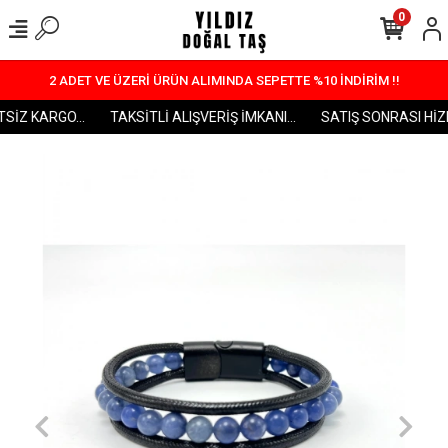
0
2 ADET VE ÜZERİ ÜRÜN ALIMINDA SEPETTE %10 İNDİRİM !!
İZ KARGO...
TAKSİTLİ ALIŞVERİŞ İMKANI...
SATIŞ SONRASI HİZME