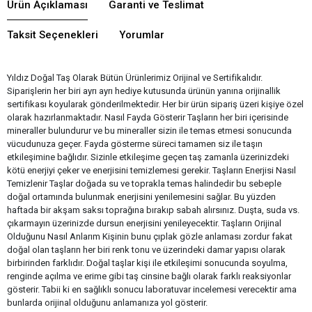
Ürün Açıklaması
Garanti ve Teslimat
Taksit Seçenekleri
Yorumlar
Yıldız Doğal Taş Olarak Bütün Ürünlerimiz Orijinal ve Sertifikalıdır.
Siparişlerin her biri ayrı ayrı hediye kutusunda ürünün yanına orijinallik
sertifikası koyularak gönderilmektedir. Her bir ürün sipariş üzeri kişiye özel
olarak hazırlanmaktadır. Nasıl Fayda Gösterir Taşların her biri içerisinde
mineraller bulundurur ve bu mineraller sizin ile temas etmesi sonucunda
vücudunuza geçer. Fayda gösterme süreci tamamen siz ile taşın
etkileşimine bağlıdır. Sizinle etkileşime geçen taş zamanla üzerinizdeki
kötü enerjiyi çeker ve enerjisini temizlemesi gerekir. Taşların Enerjisi Nasıl
Temizlenir Taşlar doğada su ve toprakla temas halindedir bu sebeple
doğal ortamında bulunmak enerjisini yenilemesini sağlar. Bu yüzden
haftada bir akşam saksı toprağına bırakıp sabah alırsınız. Duşta, suda vs.
çıkarmayın üzerinizde dursun enerjisini yenileyecektir. Taşların Orijinal
Olduğunu Nasıl Anlarım Kişinin bunu çıplak gözle anlaması zordur fakat
doğal olan taşların her biri renk tonu ve üzerindeki damar yapısı olarak
birbirinden farklıdır. Doğal taşlar kişi ile etkileşimi sonucunda soyulma,
renginde açılma ve erime gibi taş cinsine bağlı olarak farklı reaksiyonlar
gösterir. Tabii ki en sağlıklı sonucu laboratuvar incelemesi verecektir ama
bunlarda orijinal olduğunu anlamanıza yol gösterir.