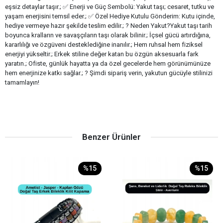
eşsiz detaylar taşır.; ✅ Enerji ve Güç Sembolü: Yakut taşı; cesaret, tutku ve
yaşam enerjisini temsil eder.; ✅ Özel Hediye Kutulu Gönderim: Kutu içinde,
hediye vermeye hazır şekilde teslim edilir.; ? Neden Yakut?Yakut taşı tarih
boyunca kralların ve savaşçıların taşı olarak bilinir.; İçsel gücü artırdığına,
kararlılığı ve özgüveni desteklediğine inanılır.; Hem ruhsal hem fiziksel
enerjiyi yükseltir.; Erkek stiline değer katan bu özgün aksesuarla fark
yaratın.; Ofiste, günlük hayatta ya da özel gecelerde hem görünümünüze
hem enerjinize katkı sağlar.; ? Şimdi sipariş verin, yakutun gücüyle stilinizi
tamamlayın!
Benzer Ürünler
%15
%15