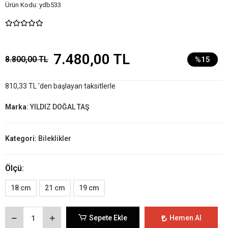
Ürün Kodu:
ydb533
7.480,00 TL
8.800,00 TL
%15
810,33 TL 'den başlayan taksitlerle
Marka:
YILDIZ DOĞAL TAŞ
Kategori:
Bileklikler
Ölçü:
18 cm
21 cm
19 cm
Sepete Ekle
Hemen Al