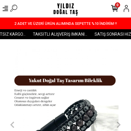
0
2 ADET VE ÜZERİ ÜRÜN ALIMINDA SEPETTE %10 İNDİRİM !!
SİZ KARGO...
TAKSİTLİ ALIŞVERİŞ İMKANI...
SATIŞ SONRASI HİZME