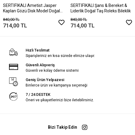
SERTİFİKALI Ametist Jasper
SERTİFİKALI Şans & Bereket &
Kaplan Gözü Disk Model Doğal
Liderlik Doğal Taş Roleks Bileklik
Taş Bileklik Mıknatıslı Kilit
840,00 TL
840,00 TL
714,00 TL
714,00 TL
Hızlı Teslimat
Siparişleriniz en kısa sürede elinize ulaşır.
Güvenli Alışveriş
Güvenli ve kolay ödeme sistemi
Geniş Ürün Yelpazesi
Binlerce ürün ve kampanya seçeneği
7 / 24 DESTEK
Öneri ve şikayetlerinizi bize iletebilirsiniz.
Bizi Takip Edin