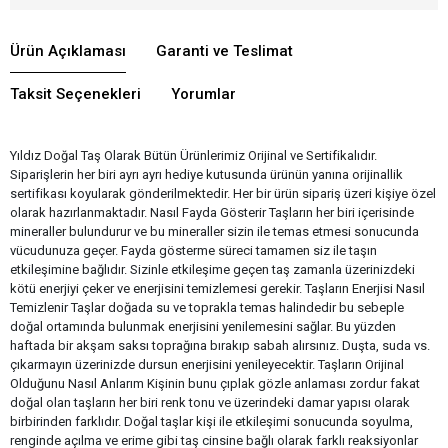
Ürün Açıklaması
Garanti ve Teslimat
Taksit Seçenekleri
Yorumlar
Yıldız Doğal Taş Olarak Bütün Ürünlerimiz Orijinal ve Sertifikalıdır.
Siparişlerin her biri ayrı ayrı hediye kutusunda ürünün yanına orijinallik
sertifikası koyularak gönderilmektedir. Her bir ürün sipariş üzeri kişiye özel
olarak hazırlanmaktadır. Nasıl Fayda Gösterir Taşların her biri içerisinde
mineraller bulundurur ve bu mineraller sizin ile temas etmesi sonucunda
vücudunuza geçer. Fayda gösterme süreci tamamen siz ile taşın
etkileşimine bağlıdır. Sizinle etkileşime geçen taş zamanla üzerinizdeki
kötü enerjiyi çeker ve enerjisini temizlemesi gerekir. Taşların Enerjisi Nasıl
Temizlenir Taşlar doğada su ve toprakla temas halindedir bu sebeple
doğal ortamında bulunmak enerjisini yenilemesini sağlar. Bu yüzden
haftada bir akşam saksı toprağına bırakıp sabah alırsınız. Duşta, suda vs.
çıkarmayın üzerinizde dursun enerjisini yenileyecektir. Taşların Orijinal
Olduğunu Nasıl Anlarım Kişinin bunu çıplak gözle anlaması zordur fakat
doğal olan taşların her biri renk tonu ve üzerindeki damar yapısı olarak
birbirinden farklıdır. Doğal taşlar kişi ile etkileşimi sonucunda soyulma,
renginde açılma ve erime gibi taş cinsine bağlı olarak farklı reaksiyonlar