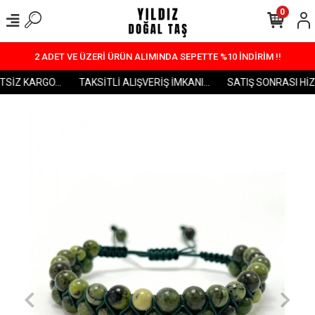
0
2 ADET VE ÜZERİ ÜRÜN ALIMINDA SEPETTE %10 İNDİRİM !!
SİZ KARGO...
TAKSİTLİ ALIŞVERİŞ İMKANI...
SATIŞ SONRASI HİZM